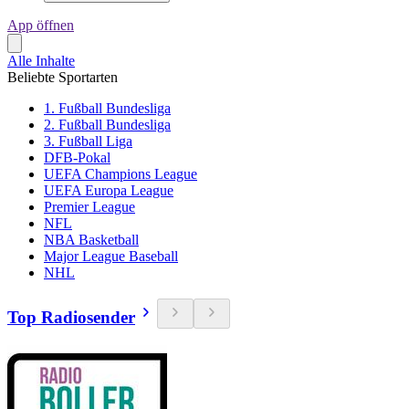
App öffnen
Alle Inhalte
Beliebte Sportarten
1. Fußball Bundesliga
2. Fußball Bundesliga
3. Fußball Liga
DFB-Pokal
UEFA Champions League
UEFA Europa League
Premier League
NFL
NBA Basketball
Major League Baseball
NHL
Top Radiosender