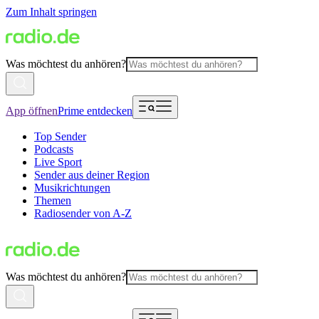
Zum Inhalt springen
Was möchtest du anhören?
App öffnen
Prime entdecken
Top Sender
Podcasts
Live Sport
Sender aus deiner Region
Musikrichtungen
Themen
Radiosender von A-Z
Was möchtest du anhören?