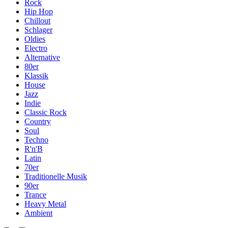
Rock
Hip Hop
Chillout
Schlager
Oldies
Electro
Alternative
80er
Klassik
House
Jazz
Indie
Classic Rock
Country
Soul
Techno
R'n'B
Latin
70er
Traditionelle Musik
90er
Trance
Heavy Metal
Ambient