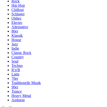
Rock
Hip Hop
Chillout
Schlager
Oldies
Electro
Alternative
80er
Klassik
House
Jazz
Indie
Classic Rock
Country
Soul
Techno
R'n'B
Latin
70er
Traditionelle Musik
90er
Trance
Heavy Metal
Ambient