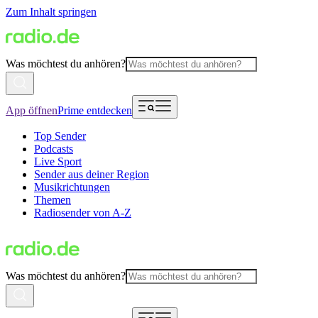
Zum Inhalt springen
Was möchtest du anhören?
App öffnen
Prime entdecken
Top Sender
Podcasts
Live Sport
Sender aus deiner Region
Musikrichtungen
Themen
Radiosender von A-Z
Was möchtest du anhören?