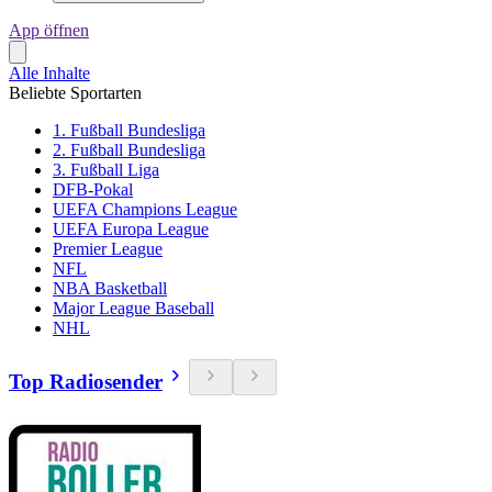
App öffnen
Alle Inhalte
Beliebte Sportarten
1. Fußball Bundesliga
2. Fußball Bundesliga
3. Fußball Liga
DFB-Pokal
UEFA Champions League
UEFA Europa League
Premier League
NFL
NBA Basketball
Major League Baseball
NHL
Top Radiosender