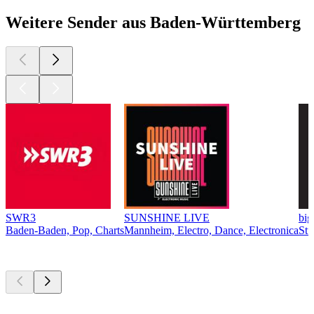
Weitere Sender aus Baden-Württemberg
SWR3
SUNSHINE LIVE
bi
Baden-Baden, Pop, Charts
Mannheim, Electro, Dance, Electronica
Stu
Top
Podcasts
Top
Podcasts