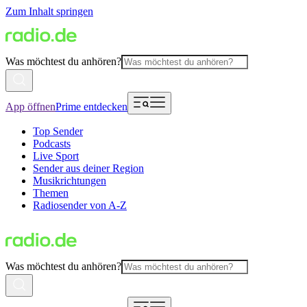
Zum Inhalt springen
Was möchtest du anhören?
App öffnen
Prime entdecken
Top Sender
Podcasts
Live Sport
Sender aus deiner Region
Musikrichtungen
Themen
Radiosender von A-Z
Was möchtest du anhören?