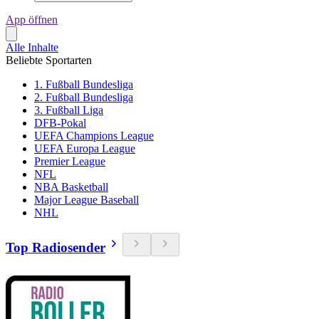
App öffnen
Alle Inhalte
Beliebte Sportarten
1. Fußball Bundesliga
2. Fußball Bundesliga
3. Fußball Liga
DFB-Pokal
UEFA Champions League
UEFA Europa League
Premier League
NFL
NBA Basketball
Major League Baseball
NHL
Top Radiosender