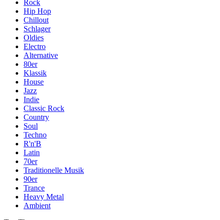
Rock
Hip Hop
Chillout
Schlager
Oldies
Electro
Alternative
80er
Klassik
House
Jazz
Indie
Classic Rock
Country
Soul
Techno
R'n'B
Latin
70er
Traditionelle Musik
90er
Trance
Heavy Metal
Ambient