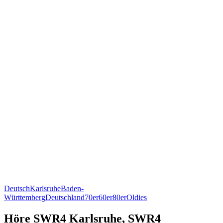
Deutsch
Karlsruhe
Baden-
Württemberg
Deutschland
70er
60er
80er
Oldies
Höre SWR4 Karlsruhe, SWR4