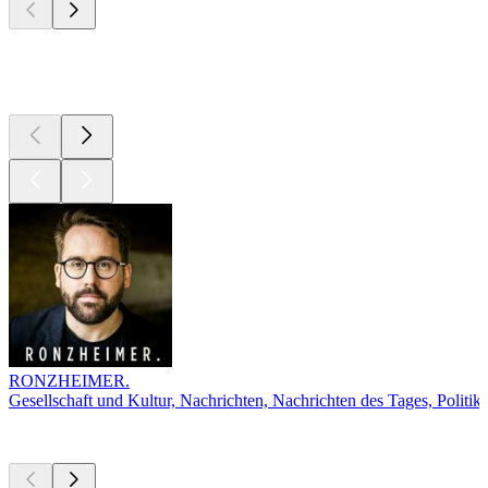
Top
Podcasts
RONZHEIMER.
Gesellschaft und Kultur, Nachrichten, Nachrichten des Tages, Politik
Derzeit
beliebt
Derzeit
beliebt