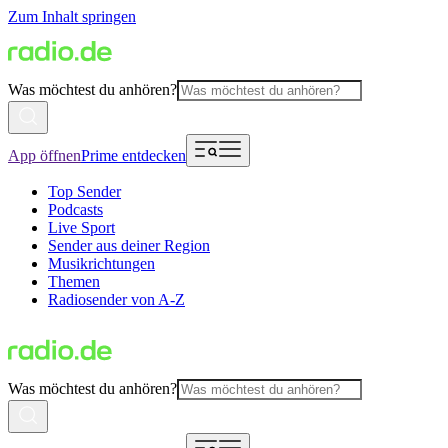
Zum Inhalt springen
Was möchtest du anhören?
App öffnen
Prime entdecken
Top Sender
Podcasts
Live Sport
Sender aus deiner Region
Musikrichtungen
Themen
Radiosender von A-Z
Was möchtest du anhören?