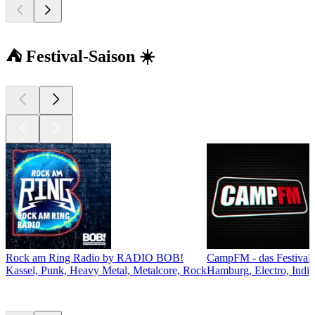
⛺ Festival-Saison ☀️
Rock am Ring Radio by RADIO BOB!
CampFM - das Festivalr
Kassel, Punk, Heavy Metal, Metalcore, Rock
Hamburg, Electro, Indi
Top
Podcasts
Top
Podcasts