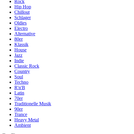
Rock
Hip Hop
Chillout
Schlager
Oldies
Electro
Alternative
80er
Klassik
House
Jazz
Indie
Classic Rock
Country
Soul
Techno
R'n'B
Latin
70er
Traditionelle Musik
90er
Trance
Heavy Metal
Ambient