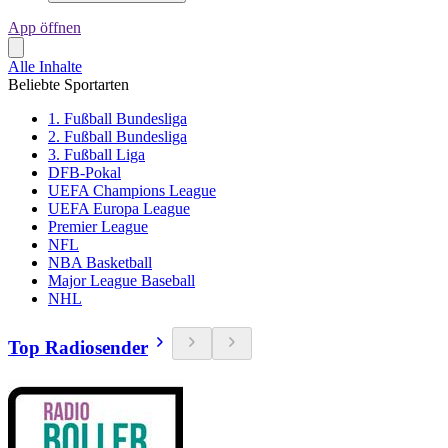
App öffnen
Alle Inhalte
Beliebte Sportarten
1. Fußball Bundesliga
2. Fußball Bundesliga
3. Fußball Liga
DFB-Pokal
UEFA Champions League
UEFA Europa League
Premier League
NFL
NBA Basketball
Major League Baseball
NHL
Top Radiosender