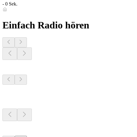
- 0 Sek.
Einfach Radio hören
Sender aus deiner
Region
Sender aus deiner
Region
Sender aus deiner
Region
Top 100 auf
radio.de
Top 100 auf
radio.de