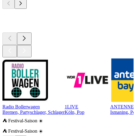
Top 100 auf
radio.de
Radio Bollerwagen
1LIVE
ANTENNE
Bremen, Partyschlager, Schlager
Köln, Pop
Ismaning, Po
⛺ Festival-Saison ☀️
⛺ Festival-Saison ☀️