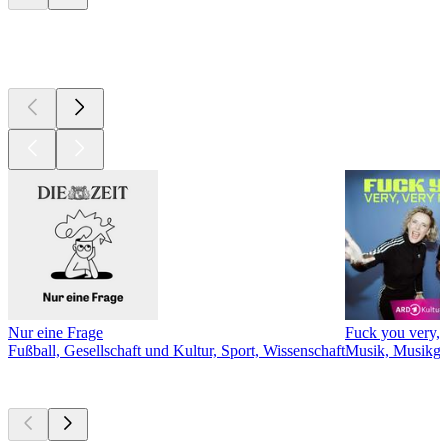
Derzeit
beliebt
Nur eine Frage
Fuck you very, 
Fußball, Gesellschaft und Kultur, Sport, Wissenschaft
Musik, Musikge
Neu &
beachtenswert
Neu &
beachtenswert