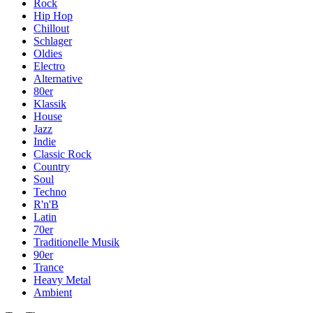
Rock
Hip Hop
Chillout
Schlager
Oldies
Electro
Alternative
80er
Klassik
House
Jazz
Indie
Classic Rock
Country
Soul
Techno
R'n'B
Latin
70er
Traditionelle Musik
90er
Trance
Heavy Metal
Ambient