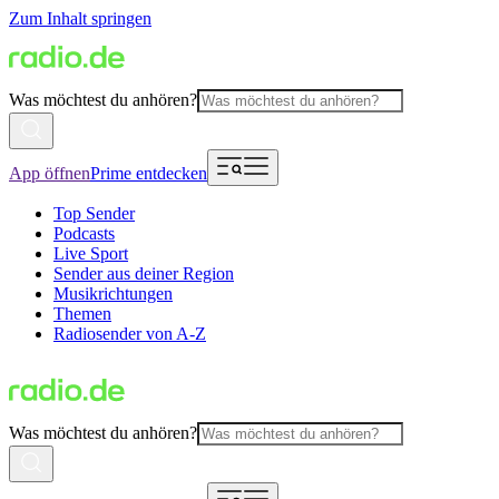
Zum Inhalt springen
Was möchtest du anhören?
App öffnen
Prime entdecken
Top Sender
Podcasts
Live Sport
Sender aus deiner Region
Musikrichtungen
Themen
Radiosender von A-Z
Was möchtest du anhören?