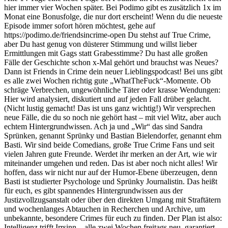
hier immer vier Wochen später. Bei Podimo gibt es zusätzlich 1x im
Monat eine Bonusfolge, die nur dort erscheint! Wenn du die neueste
Episode immer sofort hören möchtest, gehe auf
https://podimo.de/friendsincrime-open Du stehst auf True Crime,
aber Du hast genug von düsterer Stimmung und willst lieber
Ermittlungen mit Gags statt Grabesstimme? Du hast alle großen
Fälle der Geschichte schon x-Mal gehört und brauchst was Neues?
Dann ist Friends in Crime dein neuer Lieblingspodcast! Bei uns gibt
es alle zwei Wochen richtig gute „WhatTheFuck“-Momente. Ob
schräge Verbrechen, ungewöhnliche Täter oder krasse Wendungen:
Hier wird analysiert, diskutiert und auf jeden Fall drüber gelacht.
(Nicht lustig gemacht! Das ist uns ganz wichtig!) Wir versprechen
neue Fälle, die du so noch nie gehört hast – mit viel Witz, aber auch
echtem Hintergrundwissen. Ach ja und „Wir“ das sind Sandra
Sprünken, genannt Sprünky und Bastian Bielendorfer, genannt ehm
Basti. Wir sind beide Comedians, große True Crime Fans und seit
vielen Jahren gute Freunde. Werdet ihr merken an der Art, wie wir
miteinander umgehen und reden. Das ist aber noch nicht alles! Wir
hoffen, dass wir nicht nur auf der Humor-Ebene überzeugen, denn
Basti ist studierter Psychologe und Sprünky Journalistin. Das heißt
für euch, es gibt spannendes Hintergrundwissen aus der
Justizvollzugsanstalt oder über den direkten Umgang mit Straftätern
und wochenlanges Abtauchen in Recherchen und Archive, um
unbekannte, besondere Crimes für euch zu finden. Der Plan ist also:
Intelligenz trifft Irrsinn – alle zwei Wochen freitags neu, garantiert