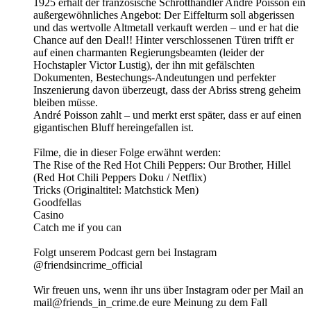
1925 erhält der französische Schrotthändler André Poisson ein
außergewöhnliches Angebot: Der Eiffelturm soll abgerissen
und das wertvolle Altmetall verkauft werden – und er hat die
Chance auf den Deal!! Hinter verschlossenen Türen trifft er
auf einen charmanten Regierungsbeamten (leider der
Hochstapler Victor Lustig), der ihn mit gefälschten
Dokumenten, Bestechungs-Andeutungen und perfekter
Inszenierung davon überzeugt, dass der Abriss streng geheim
bleiben müsse.
André Poisson zahlt – und merkt erst später, dass er auf einen
gigantischen Bluff hereingefallen ist.
Filme, die in dieser Folge erwähnt werden:
The Rise of the Red Hot Chili Peppers: Our Brother, Hillel
(Red Hot Chili Peppers Doku / Netflix)
Tricks (Originaltitel: Matchstick Men)
Goodfellas
Casino
Catch me if you can
Folgt unserem Podcast gern bei Instagram
@friendsincrime_official
Wir freuen uns, wenn ihr uns über Instagram oder per Mail an
mail@friends_in_crime.de eure Meinung zu dem Fall