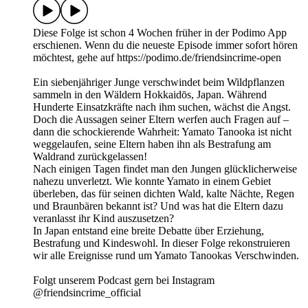
Diese Folge ist schon 4 Wochen früher in der Podimo App
erschienen. Wenn du die neueste Episode immer sofort hören
möchtest, gehe auf https://podimo.de/friendsincrime-open
Ein siebenjähriger Junge verschwindet beim Wildpflanzen
sammeln in den Wäldern Hokkaidōs, Japan. Während
Hunderte Einsatzkräfte nach ihm suchen, wächst die Angst.
Doch die Aussagen seiner Eltern werfen auch Fragen auf –
dann die schockierende Wahrheit: Yamato Tanooka ist nicht
weggelaufen, seine Eltern haben ihn als Bestrafung am
Waldrand zurückgelassen!
Nach einigen Tagen findet man den Jungen glücklicherweise
nahezu unverletzt. Wie konnte Yamato in einem Gebiet
überleben, das für seinen dichten Wald, kalte Nächte, Regen
und Braunbären bekannt ist? Und was hat die Eltern dazu
veranlasst ihr Kind auszusetzen?
In Japan entstand eine breite Debatte über Erziehung,
Bestrafung und Kindeswohl. In dieser Folge rekonstruieren
wir alle Ereignisse rund um Yamato Tanookas Verschwinden.
Folgt unserem Podcast gern bei Instagram
@friendsincrime_official