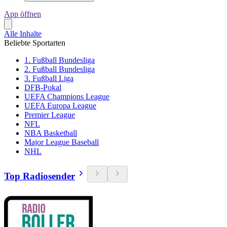
App öffnen
Alle Inhalte
Beliebte Sportarten
1. Fußball Bundesliga
2. Fußball Bundesliga
3. Fußball Liga
DFB-Pokal
UEFA Champions League
UEFA Europa League
Premier League
NFL
NBA Basketball
Major League Baseball
NHL
Top Radiosender