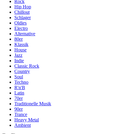
Rock
Hip Hop
Chillout
Schlager
Oldies
Electro
Alternative
80er
Klassik
House
Jazz
Indie
Classic Rock
Country
Soul
Techno
R'n'B
Latin
70er
Traditionelle Musik
90er
Trance
Heavy Metal
Ambient