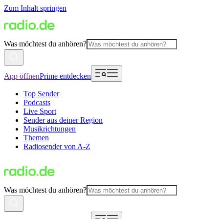
Zum Inhalt springen
Was möchtest du anhören?
App öffnen
Prime entdecken
Top Sender
Podcasts
Live Sport
Sender aus deiner Region
Musikrichtungen
Themen
Radiosender von A-Z
Was möchtest du anhören?