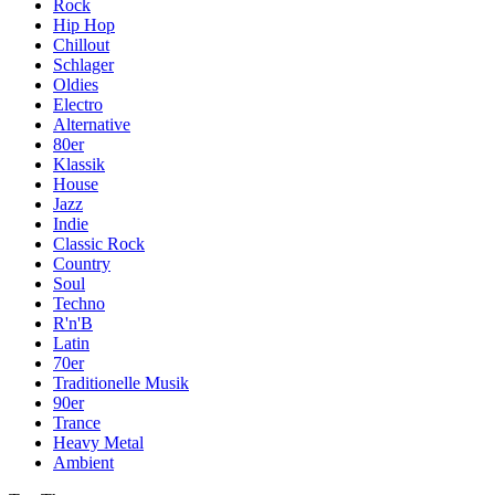
Rock
Hip Hop
Chillout
Schlager
Oldies
Electro
Alternative
80er
Klassik
House
Jazz
Indie
Classic Rock
Country
Soul
Techno
R'n'B
Latin
70er
Traditionelle Musik
90er
Trance
Heavy Metal
Ambient