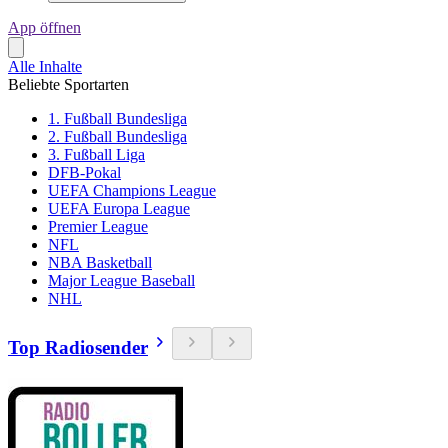
App öffnen
Alle Inhalte
Beliebte Sportarten
1. Fußball Bundesliga
2. Fußball Bundesliga
3. Fußball Liga
DFB-Pokal
UEFA Champions League
UEFA Europa League
Premier League
NFL
NBA Basketball
Major League Baseball
NHL
Top Radiosender