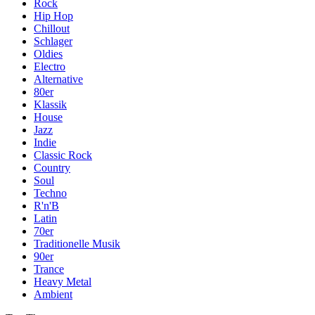
Rock
Hip Hop
Chillout
Schlager
Oldies
Electro
Alternative
80er
Klassik
House
Jazz
Indie
Classic Rock
Country
Soul
Techno
R'n'B
Latin
70er
Traditionelle Musik
90er
Trance
Heavy Metal
Ambient