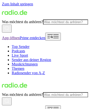
Zum Inhalt springen
Was möchtest du anhören?
App öffnen
Prime entdecken
Top Sender
Podcasts
Live Sport
Sender aus deiner Region
Musikrichtungen
Themen
Radiosender von A-Z
Was möchtest du anhören?