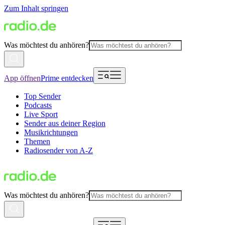
Zum Inhalt springen
Was möchtest du anhören?
App öffnen
Prime entdecken
Top Sender
Podcasts
Live Sport
Sender aus deiner Region
Musikrichtungen
Themen
Radiosender von A-Z
Was möchtest du anhören?