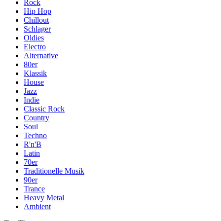
Rock
Hip Hop
Chillout
Schlager
Oldies
Electro
Alternative
80er
Klassik
House
Jazz
Indie
Classic Rock
Country
Soul
Techno
R'n'B
Latin
70er
Traditionelle Musik
90er
Trance
Heavy Metal
Ambient