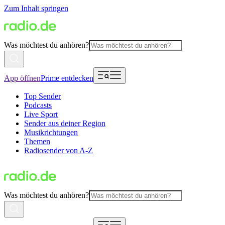
Zum Inhalt springen
Was möchtest du anhören?
App öffnen
Prime entdecken
Top Sender
Podcasts
Live Sport
Sender aus deiner Region
Musikrichtungen
Themen
Radiosender von A-Z
Was möchtest du anhören?