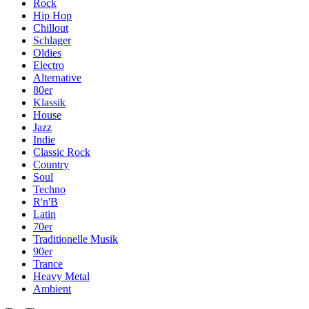
Rock
Hip Hop
Chillout
Schlager
Oldies
Electro
Alternative
80er
Klassik
House
Jazz
Indie
Classic Rock
Country
Soul
Techno
R'n'B
Latin
70er
Traditionelle Musik
90er
Trance
Heavy Metal
Ambient