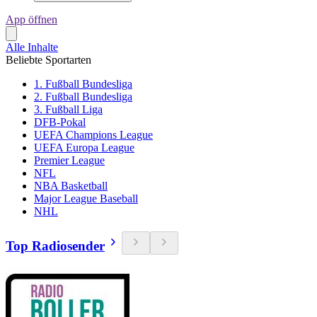
App öffnen
Alle Inhalte
Beliebte Sportarten
1. Fußball Bundesliga
2. Fußball Bundesliga
3. Fußball Liga
DFB-Pokal
UEFA Champions League
UEFA Europa League
Premier League
NFL
NBA Basketball
Major League Baseball
NHL
Top Radiosender