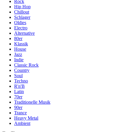
Rock
Hip Hop
Chillout
Schlager
Oldies
Electro
Alternative
80er
Klassik
House
Jazz
Indie
Classic Rock
Country
Soul
Techno
R'n'B
Latin
70er
Traditionelle Musik
90er
Trance
Heavy Metal
Ambient