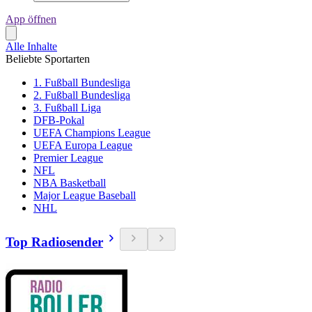
App öffnen
Alle Inhalte
Beliebte Sportarten
1. Fußball Bundesliga
2. Fußball Bundesliga
3. Fußball Liga
DFB-Pokal
UEFA Champions League
UEFA Europa League
Premier League
NFL
NBA Basketball
Major League Baseball
NHL
Top Radiosender