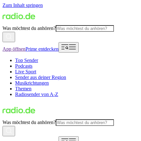
Zum Inhalt springen
Was möchtest du anhören?
App öffnen
Prime entdecken
Top Sender
Podcasts
Live Sport
Sender aus deiner Region
Musikrichtungen
Themen
Radiosender von A-Z
Was möchtest du anhören?