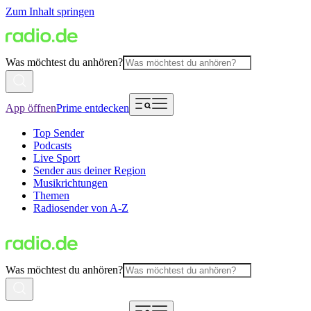
Zum Inhalt springen
Was möchtest du anhören?
App öffnen
Prime entdecken
Top Sender
Podcasts
Live Sport
Sender aus deiner Region
Musikrichtungen
Themen
Radiosender von A-Z
Was möchtest du anhören?