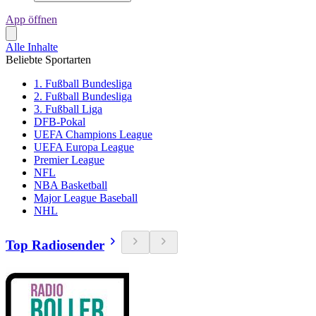
App öffnen
Alle Inhalte
Beliebte Sportarten
1. Fußball Bundesliga
2. Fußball Bundesliga
3. Fußball Liga
DFB-Pokal
UEFA Champions League
UEFA Europa League
Premier League
NFL
NBA Basketball
Major League Baseball
NHL
Top Radiosender