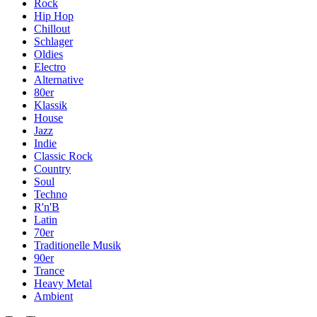
Rock
Hip Hop
Chillout
Schlager
Oldies
Electro
Alternative
80er
Klassik
House
Jazz
Indie
Classic Rock
Country
Soul
Techno
R'n'B
Latin
70er
Traditionelle Musik
90er
Trance
Heavy Metal
Ambient