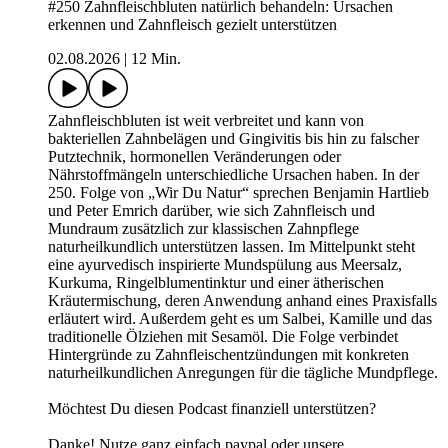
#250 Zahnfleischbluten natürlich behandeln: Ursachen
erkennen und Zahnfleisch gezielt unterstützen
02.08.2026
|
12 Min.
Zahnfleischbluten ist weit verbreitet und kann von
bakteriellen Zahnbelägen und Gingivitis bis hin zu falscher
Putztechnik, hormonellen Veränderungen oder
Nährstoffmängeln unterschiedliche Ursachen haben. In der
250. Folge von „Wir Du Natur“ sprechen Benjamin Hartlieb
und Peter Emrich darüber, wie sich Zahnfleisch und
Mundraum zusätzlich zur klassischen Zahnpflege
naturheilkundlich unterstützen lassen. Im Mittelpunkt steht
eine ayurvedisch inspirierte Mundspülung aus Meersalz,
Kurkuma, Ringelblumentinktur und einer ätherischen
Kräutermischung, deren Anwendung anhand eines Praxisfalls
erläutert wird. Außerdem geht es um Salbei, Kamille und das
traditionelle Ölziehen mit Sesamöl. Die Folge verbindet
Hintergründe zu Zahnfleischentzündungen mit konkreten
naturheilkundlichen Anregungen für die tägliche Mundpflege.
Möchtest Du diesen Podcast finanziell unterstützen?
Danke! Nutze ganz einfach paypal oder unsere