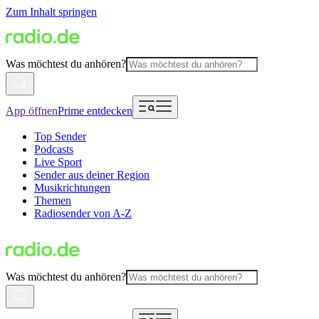
Zum Inhalt springen
Was möchtest du anhören?
App öffnen
Prime entdecken
Top Sender
Podcasts
Live Sport
Sender aus deiner Region
Musikrichtungen
Themen
Radiosender von A-Z
Was möchtest du anhören?