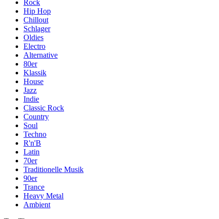
Rock
Hip Hop
Chillout
Schlager
Oldies
Electro
Alternative
80er
Klassik
House
Jazz
Indie
Classic Rock
Country
Soul
Techno
R'n'B
Latin
70er
Traditionelle Musik
90er
Trance
Heavy Metal
Ambient