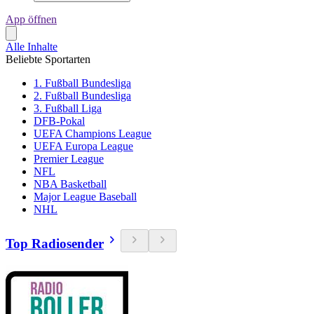
App öffnen
Alle Inhalte
Beliebte Sportarten
1. Fußball Bundesliga
2. Fußball Bundesliga
3. Fußball Liga
DFB-Pokal
UEFA Champions League
UEFA Europa League
Premier League
NFL
NBA Basketball
Major League Baseball
NHL
Top Radiosender