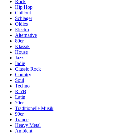
Rock
Hip Hop
Chillout
Schlager
Oldies
Electro
Alternative
80er
Klassik
House
Jazz
Indie
Classic Rock
Country
Soul
Techno
R'n'B
Latin
70er
Traditionelle Musik
90er
Trance
Heavy Metal
Ambient