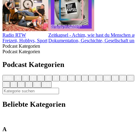
Radio RTW
Zeitkapsel - Achim, wie hast du Menschen a
Freizeit, Hobbys, Sport
Dokumentation, Geschichte, Gesellschaft und
Podcast Kategorien
Podcast Kategorien
Podcast Kategorien
Alle
A
B
C
D
E
F
G
H
I
J
K
L
M
N
P
R
S
T
U
V
W
0-9
Beliebte Kategorien
Comedy
Nachrichten
Sport
Gesellschaft und Kultur
True Crime
A