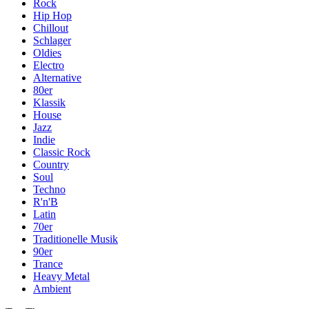
Rock
Hip Hop
Chillout
Schlager
Oldies
Electro
Alternative
80er
Klassik
House
Jazz
Indie
Classic Rock
Country
Soul
Techno
R'n'B
Latin
70er
Traditionelle Musik
90er
Trance
Heavy Metal
Ambient