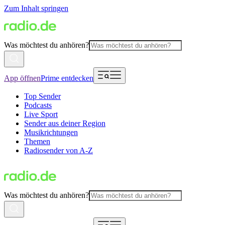
Zum Inhalt springen
Was möchtest du anhören?
App öffnen
Prime entdecken
Top Sender
Podcasts
Live Sport
Sender aus deiner Region
Musikrichtungen
Themen
Radiosender von A-Z
Was möchtest du anhören?