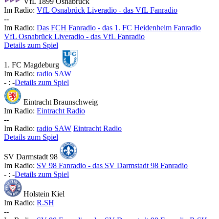
VfL 1899 Osnabrück
Im Radio:
VfL Osnabrück Liveradio - das VfL Fanradio
-
-
Im Radio:
Das FCH Fanradio - das 1. FC Heidenheim Fanradio
VfL Osnabrück Liveradio - das VfL Fanradio
Details zum Spiel
1. FC Magdeburg
Im Radio:
radio SAW
-
:
-
Details zum Spiel
Eintracht Braunschweig
Im Radio:
Eintracht Radio
-
-
Im Radio:
radio SAW
Eintracht Radio
Details zum Spiel
SV Darmstadt 98
Im Radio:
SV 98 Fanradio - das SV Darmstadt 98 Fanradio
-
:
-
Details zum Spiel
Holstein Kiel
Im Radio:
R.SH
-
-