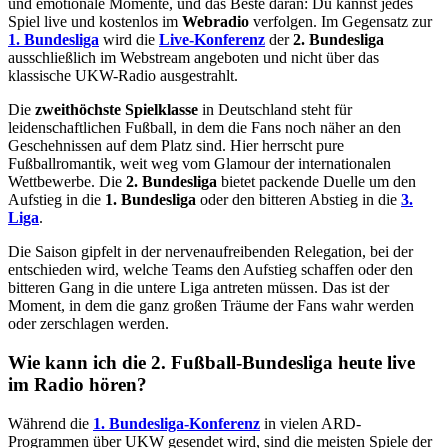
und emotionale Momente, und das Beste daran: Du kannst jedes
Spiel live und kostenlos im
Webradio
verfolgen. Im Gegensatz zur
1. Bundesliga
wird die
Live-Konferenz
der
2. Bundesliga
ausschließlich im Webstream angeboten und nicht über das
klassische UKW-Radio ausgestrahlt.
Die
zweithöchste Spielklasse
in Deutschland steht für
leidenschaftlichen Fußball, in dem die Fans noch näher an den
Geschehnissen auf dem Platz sind. Hier herrscht pure
Fußballromantik, weit weg vom Glamour der internationalen
Wettbewerbe. Die
2. Bundesliga
bietet packende Duelle um den
Aufstieg in die
1. Bundesliga
oder den bitteren Abstieg in die
3.
Liga
.
Die Saison gipfelt in der nervenaufreibenden Relegation, bei der
entschieden wird, welche Teams den Aufstieg schaffen oder den
bitteren Gang in die untere Liga antreten müssen. Das ist der
Moment, in dem die ganz großen Träume der Fans wahr werden
oder zerschlagen werden.
Wie kann ich die 2. Fußball-Bundesliga heute live
im Radio hören?
Während die
1. Bundesliga-Konferenz
in vielen ARD-
Programmen über UKW gesendet wird, sind die meisten Spiele der