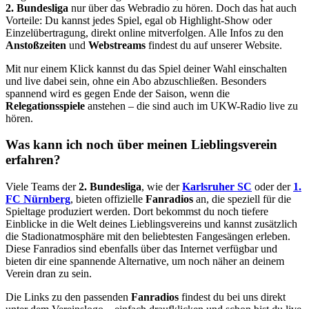
2. Bundesliga
nur über das Webradio zu hören. Doch das hat auch
Vorteile: Du kannst jedes Spiel, egal ob Highlight-Show oder
Einzelübertragung, direkt online mitverfolgen. Alle Infos zu den
Anstoßzeiten
und
Webstreams
findest du auf unserer Website.
Mit nur einem Klick kannst du das Spiel deiner Wahl einschalten
und live dabei sein, ohne ein Abo abzuschließen. Besonders
spannend wird es gegen Ende der Saison, wenn die
Relegationsspiele
anstehen – die sind auch im UKW-Radio live zu
hören.
Was kann ich noch über meinen Lieblingsverein
erfahren?
Viele Teams der
2. Bundesliga
, wie der
Karlsruher SC
oder der
1.
FC Nürnberg
, bieten offizielle
Fanradios
an, die speziell für die
Spieltage produziert werden. Dort bekommst du noch tiefere
Einblicke in die Welt deines Lieblingsvereins und kannst zusätzlich
die Stadionatmosphäre mit den beliebtesten Fangesängen erleben.
Diese Fanradios sind ebenfalls über das Internet verfügbar und
bieten dir eine spannende Alternative, um noch näher an deinem
Verein dran zu sein.
Die Links zu den passenden
Fanradios
findest du bei uns direkt