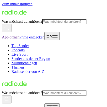
Zum Inhalt springen
Was möchtest du anhören?
App öffnen
Prime entdecken
Top Sender
Podcasts
Live Sport
Sender aus deiner Region
Musikrichtungen
Themen
Radiosender von A-Z
Was möchtest du anhören?