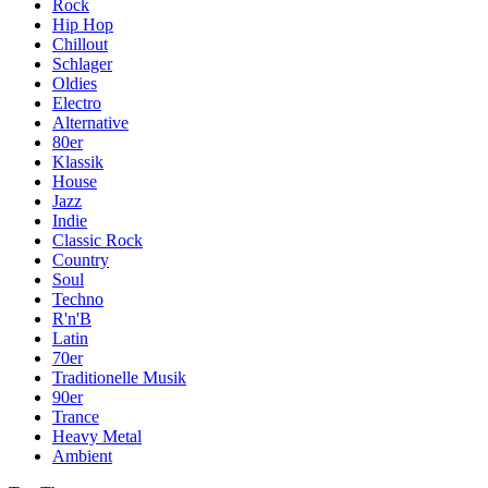
Rock
Hip Hop
Chillout
Schlager
Oldies
Electro
Alternative
80er
Klassik
House
Jazz
Indie
Classic Rock
Country
Soul
Techno
R'n'B
Latin
70er
Traditionelle Musik
90er
Trance
Heavy Metal
Ambient