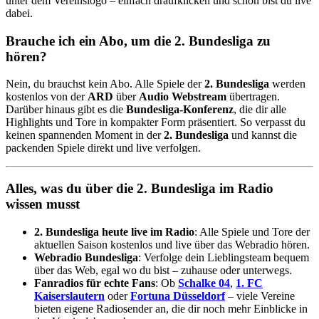
unter dem Vereinslogo – einfach draufklicken und schon bist du live
dabei.
Brauche ich ein Abo, um die 2. Bundesliga zu
hören?
Nein, du brauchst kein Abo. Alle Spiele der
2. Bundesliga
werden
kostenlos von der
ARD
über
Audio Webstream
übertragen.
Darüber hinaus gibt es die
Bundesliga-Konferenz
, die dir alle
Highlights und Tore in kompakter Form präsentiert. So verpasst du
keinen spannenden Moment in der
2. Bundesliga
und kannst die
packenden Spiele direkt und live verfolgen.
Alles, was du über die 2. Bundesliga im Radio
wissen musst
2. Bundesliga heute live im Radio
: Alle Spiele und Tore der
aktuellen Saison kostenlos und live über das Webradio hören.
Webradio Bundesliga
: Verfolge dein Lieblingsteam bequem
über das Web, egal wo du bist – zuhause oder unterwegs.
Fanradios für echte Fans
: Ob
Schalke 04
,
1. FC
Kaiserslautern
oder
Fortuna Düsseldorf
– viele Vereine
bieten eigene Radiosender an, die dir noch mehr Einblicke in