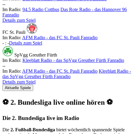
-
-
Im Radio:
94.5 Radio Cottbus
Das Rote Radio - das Hannover 96
Fanradio
Details zum Spiel
FC St. Pauli
Im Radio:
AFM Radio - das FC St. Pauli Fanradio
-
:
-
Details zum Spiel
SpVgg Greuther Fürth
Im Radio:
Kleeblatt Radio - das SpVgg Greuther Fürth Fanradio
-
-
Im Radio:
AFM Radio - das FC St. Pauli Fanradio
Kleeblatt Radio -
das SpVgg Greuther Fürth Fanradio
Details zum Spiel
Aktuelle Spiele
⚽ 2. Bundesliga live online hören ⚽
Die 2. Bundesliga live im Radio
Die
2. Fußball-Bundesliga
bietet wöchentlich spannende Spiele