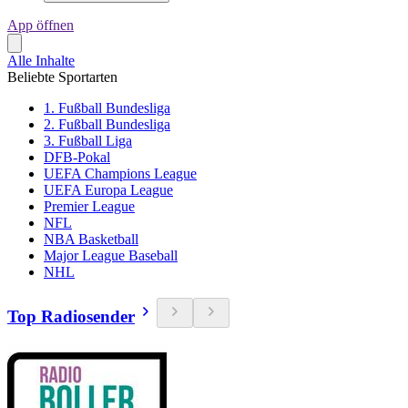
App öffnen
Alle Inhalte
Beliebte Sportarten
1. Fußball Bundesliga
2. Fußball Bundesliga
3. Fußball Liga
DFB-Pokal
UEFA Champions League
UEFA Europa League
Premier League
NFL
NBA Basketball
Major League Baseball
NHL
Top Radiosender