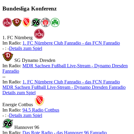
Bundesliga Konferenz
1. FC Nürnberg
Im Radio:
1. FC Nürnberg Club Fanradio - das FCN Fanradio
-
:
-
Details zum Spiel
SG Dynamo Dresden
Im Radio:
MDR Sachsen Fußball Live-Stream - Dynamo Dresden
Fanradio
-
-
Im Radio:
1. FC Nürnberg Club Fanradio - das FCN Fanradio
MDR Sachsen Fußball Live-Stream - Dynamo Dresden Fanradio
Details zum Spiel
Energie Cottbus
Im Radio:
94.5 Radio Cottbus
-
:
-
Details zum Spiel
Hannover 96
Im Radio:
Das Rote Radio - das Hannover 96 Fanradio