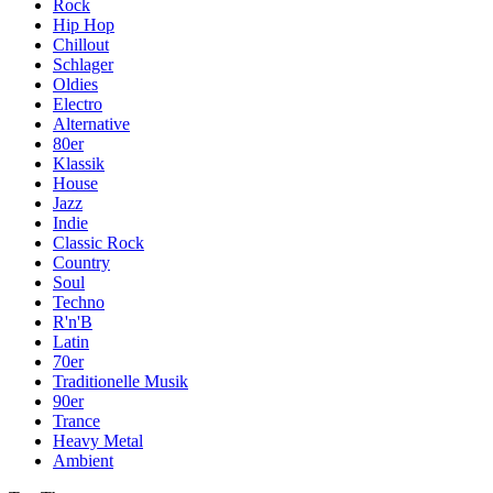
Rock
Hip Hop
Chillout
Schlager
Oldies
Electro
Alternative
80er
Klassik
House
Jazz
Indie
Classic Rock
Country
Soul
Techno
R'n'B
Latin
70er
Traditionelle Musik
90er
Trance
Heavy Metal
Ambient