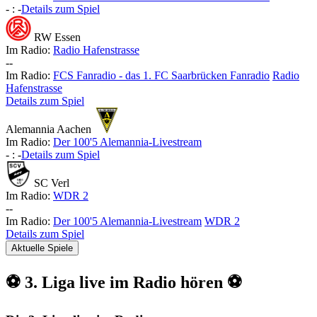
-
:
-
Details zum Spiel
RW Essen
Im Radio:
Radio Hafenstrasse
-
-
Im Radio:
FCS Fanradio - das 1. FC Saarbrücken Fanradio
Radio
Hafenstrasse
Details zum Spiel
Alemannia Aachen
Im Radio:
Der 100'5 Alemannia-Livestream
-
:
-
Details zum Spiel
SC Verl
Im Radio:
WDR 2
-
-
Im Radio:
Der 100'5 Alemannia-Livestream
WDR 2
Details zum Spiel
Aktuelle Spiele
⚽ 3. Liga live im Radio hören ⚽