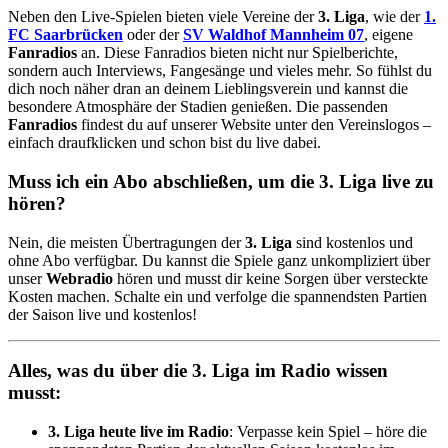
Neben den Live-Spielen bieten viele Vereine der
3. Liga
, wie der
1.
FC Saarbrücken
oder der
SV Waldhof Mannheim 07
, eigene
Fanradios
an. Diese Fanradios bieten nicht nur Spielberichte,
sondern auch Interviews, Fangesänge und vieles mehr. So fühlst du
dich noch näher dran an deinem Lieblingsverein und kannst die
besondere Atmosphäre der Stadien genießen. Die passenden
Fanradios
findest du auf unserer Website unter den Vereinslogos –
einfach draufklicken und schon bist du live dabei.
Muss ich ein Abo abschließen, um die 3. Liga live zu
hören?
Nein, die meisten Übertragungen der
3. Liga
sind kostenlos und
ohne Abo verfügbar. Du kannst die Spiele ganz unkompliziert über
unser
Webradio
hören und musst dir keine Sorgen über versteckte
Kosten machen. Schalte ein und verfolge die spannendsten Partien
der Saison live und kostenlos!
Alles, was du über die 3. Liga im Radio wissen
musst:
3. Liga heute live im Radio
: Verpasse kein Spiel – höre die