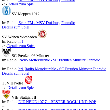
-
:
-
Details zum Spiel
SV Meppen 1912
-
-
Im Radio:
ZebraFM - MSV Duisburg Fanradio
Details zum Spiel
SV Wehen Wiesbaden
Im Radio:
hr1
-
:
-
Details zum Spiel
SC Preußen 06 Münster
Im Radio:
Radio Mottekstrehle - SC Preußen Münster Fanradio
-
-
Im Radio:
hr1
Radio Mottekstrehle - SC Preußen Münster Fanradio
Details zum Spiel
TSV Havelse
-
:
-
Details zum Spiel
VfB Stuttgart II
Im Radio:
DIE NEUE 107.7 – BESTER ROCK UND POP
-
-