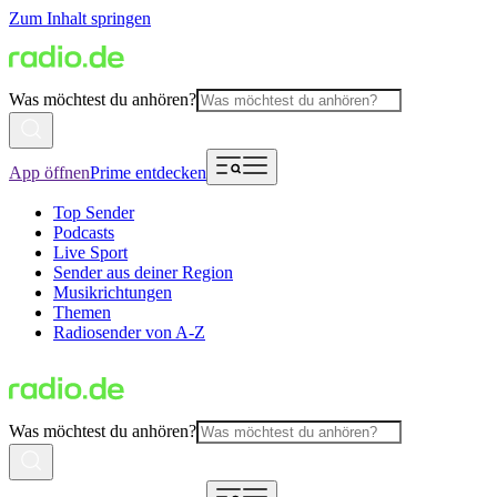
Zum Inhalt springen
Was möchtest du anhören?
App öffnen
Prime entdecken
Top Sender
Podcasts
Live Sport
Sender aus deiner Region
Musikrichtungen
Themen
Radiosender von A-Z
Was möchtest du anhören?