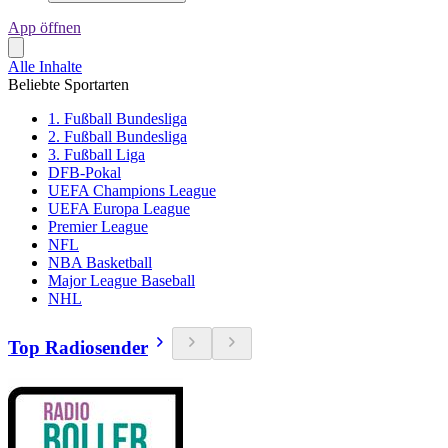
App öffnen
Alle Inhalte
Beliebte Sportarten
1. Fußball Bundesliga
2. Fußball Bundesliga
3. Fußball Liga
DFB-Pokal
UEFA Champions League
UEFA Europa League
Premier League
NFL
NBA Basketball
Major League Baseball
NHL
Top Radiosender