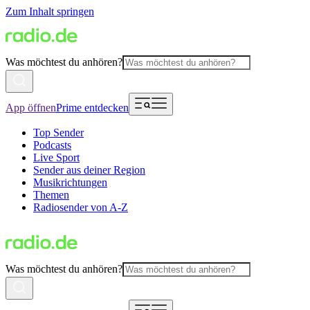
Zum Inhalt springen
Was möchtest du anhören?
App öffnen
Prime entdecken
Top Sender
Podcasts
Live Sport
Sender aus deiner Region
Musikrichtungen
Themen
Radiosender von A-Z
Was möchtest du anhören?