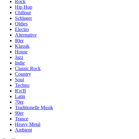
Rock
Hip Hop
Chillout
Schlager
Oldies
Electro
Alternative
80er
Klassik
House
Jazz
Indie
Classic Rock
Country
Soul
Techno
R'n'B
Latin
70er
Traditionelle Musik
90er
Trance
Heavy Metal
Ambient