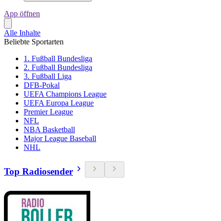
App öffnen
Alle Inhalte
Beliebte Sportarten
1. Fußball Bundesliga
2. Fußball Bundesliga
3. Fußball Liga
DFB-Pokal
UEFA Champions League
UEFA Europa League
Premier League
NFL
NBA Basketball
Major League Baseball
NHL
Top Radiosender