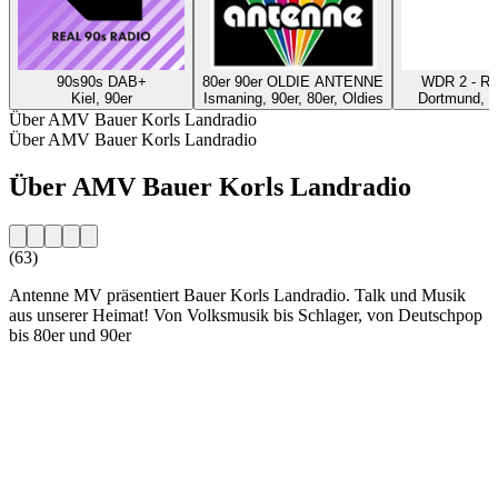
90s90s DAB+
80er 90er OLDIE ANTENNE
WDR 2 - Ru
Kiel, 90er
Ismaning, 90er, 80er, Oldies
Dortmund, P
Über AMV Bauer Korls Landradio
Über AMV Bauer Korls Landradio
Über AMV Bauer Korls Landradio
(63)
Antenne MV präsentiert Bauer Korls Landradio. Talk und Musik
aus unserer Heimat! Von Volksmusik bis Schlager, von Deutschpop
bis 80er und 90er
Sender-Website