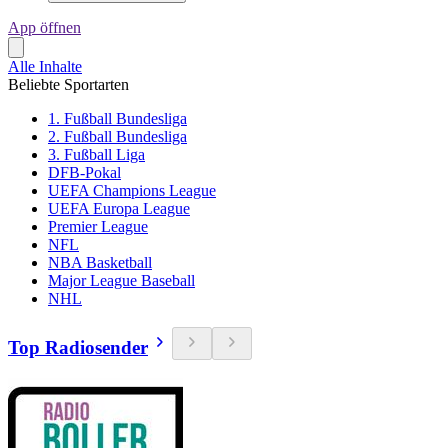
App öffnen
Alle Inhalte
Beliebte Sportarten
1. Fußball Bundesliga
2. Fußball Bundesliga
3. Fußball Liga
DFB-Pokal
UEFA Champions League
UEFA Europa League
Premier League
NFL
NBA Basketball
Major League Baseball
NHL
Top Radiosender