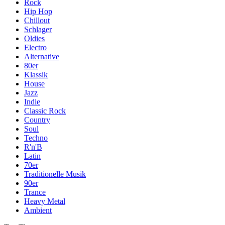
Rock
Hip Hop
Chillout
Schlager
Oldies
Electro
Alternative
80er
Klassik
House
Jazz
Indie
Classic Rock
Country
Soul
Techno
R'n'B
Latin
70er
Traditionelle Musik
90er
Trance
Heavy Metal
Ambient