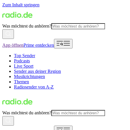
Zum Inhalt springen
Was möchtest du anhören?
App öffnen
Prime entdecken
Top Sender
Podcasts
Live Sport
Sender aus deiner Region
Musikrichtungen
Themen
Radiosender von A-Z
Was möchtest du anhören?