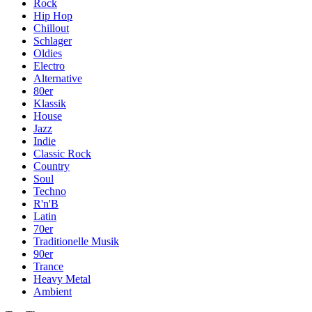
Rock
Hip Hop
Chillout
Schlager
Oldies
Electro
Alternative
80er
Klassik
House
Jazz
Indie
Classic Rock
Country
Soul
Techno
R'n'B
Latin
70er
Traditionelle Musik
90er
Trance
Heavy Metal
Ambient