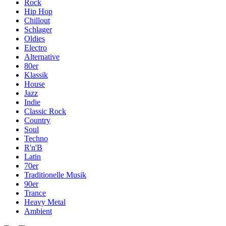
Rock
Hip Hop
Chillout
Schlager
Oldies
Electro
Alternative
80er
Klassik
House
Jazz
Indie
Classic Rock
Country
Soul
Techno
R'n'B
Latin
70er
Traditionelle Musik
90er
Trance
Heavy Metal
Ambient