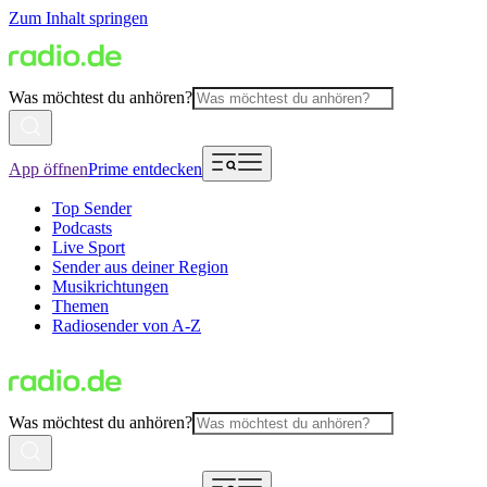
Zum Inhalt springen
Was möchtest du anhören?
App öffnen
Prime entdecken
Top Sender
Podcasts
Live Sport
Sender aus deiner Region
Musikrichtungen
Themen
Radiosender von A-Z
Was möchtest du anhören?