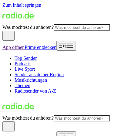
Zum Inhalt springen
Was möchtest du anhören?
App öffnen
Prime entdecken
Top Sender
Podcasts
Live Sport
Sender aus deiner Region
Musikrichtungen
Themen
Radiosender von A-Z
Was möchtest du anhören?