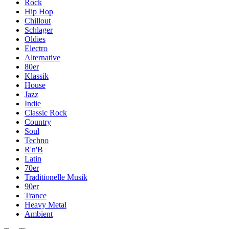
Rock
Hip Hop
Chillout
Schlager
Oldies
Electro
Alternative
80er
Klassik
House
Jazz
Indie
Classic Rock
Country
Soul
Techno
R'n'B
Latin
70er
Traditionelle Musik
90er
Trance
Heavy Metal
Ambient