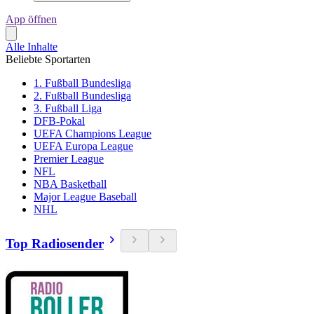
App öffnen
Alle Inhalte
Beliebte Sportarten
1. Fußball Bundesliga
2. Fußball Bundesliga
3. Fußball Liga
DFB-Pokal
UEFA Champions League
UEFA Europa League
Premier League
NFL
NBA Basketball
Major League Baseball
NHL
Top Radiosender