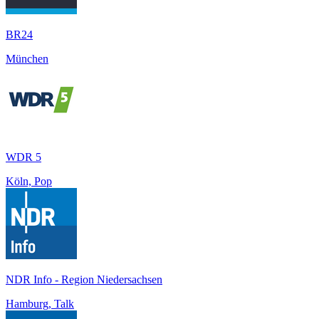
BR24
München
WDR 5
Köln, Pop
NDR Info - Region Niedersachsen
Hamburg, Talk