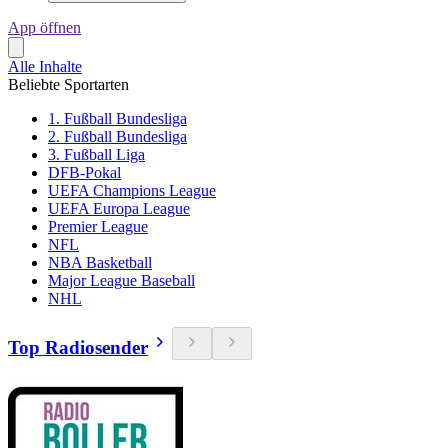
App öffnen
Alle Inhalte
Beliebte Sportarten
1. Fußball Bundesliga
2. Fußball Bundesliga
3. Fußball Liga
DFB-Pokal
UEFA Champions League
UEFA Europa League
Premier League
NFL
NBA Basketball
Major League Baseball
NHL
Top Radiosender