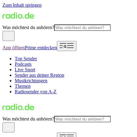
Zum Inhalt springen
Was möchtest du anhören?
App öffnen
Prime entdecken
Top Sender
Podcasts
Live Sport
Sender aus deiner Region
Musikrichtungen
Themen
Radiosender von A-Z
Was möchtest du anhören?