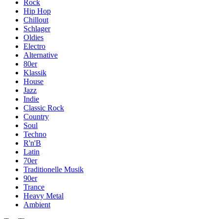
Rock
Hip Hop
Chillout
Schlager
Oldies
Electro
Alternative
80er
Klassik
House
Jazz
Indie
Classic Rock
Country
Soul
Techno
R'n'B
Latin
70er
Traditionelle Musik
90er
Trance
Heavy Metal
Ambient