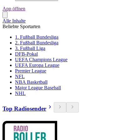
App öffnen
Alle Inhalte
Beliebte Sportarten
1. Fußball Bundesliga
2. Fußball Bundesliga
3. Fußball Liga
DFB-Pokal
UEFA Champions League
UEFA Europa League
Premier League
NFL
NBA Basketball
Major League Baseball
NHL
Top Radiosender