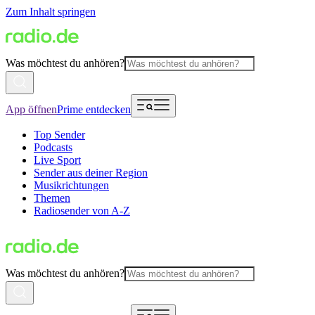
Zum Inhalt springen
Was möchtest du anhören?
App öffnen
Prime entdecken
Top Sender
Podcasts
Live Sport
Sender aus deiner Region
Musikrichtungen
Themen
Radiosender von A-Z
Was möchtest du anhören?