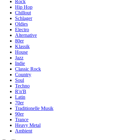
Rock
Hip Hop
Chillout
Schlager
Oldies
Electro
Alternative
80er
Klassik
House
Jazz
Indie
Classic Rock
Country
Soul
Techno
R'n'B
Latin
70er
Traditionelle Musik
90er
Trance
Heavy Metal
Ambient