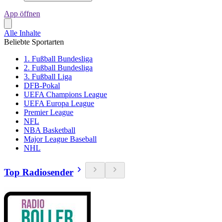
App öffnen
Alle Inhalte
Beliebte Sportarten
1. Fußball Bundesliga
2. Fußball Bundesliga
3. Fußball Liga
DFB-Pokal
UEFA Champions League
UEFA Europa League
Premier League
NFL
NBA Basketball
Major League Baseball
NHL
Top Radiosender