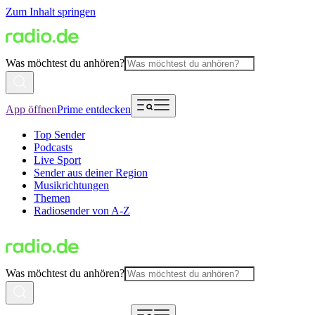
Zum Inhalt springen
Was möchtest du anhören?
App öffnen
Prime entdecken
Top Sender
Podcasts
Live Sport
Sender aus deiner Region
Musikrichtungen
Themen
Radiosender von A-Z
Was möchtest du anhören?