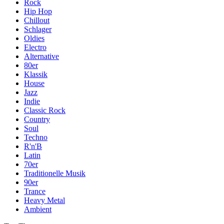
Rock
Hip Hop
Chillout
Schlager
Oldies
Electro
Alternative
80er
Klassik
House
Jazz
Indie
Classic Rock
Country
Soul
Techno
R'n'B
Latin
70er
Traditionelle Musik
90er
Trance
Heavy Metal
Ambient