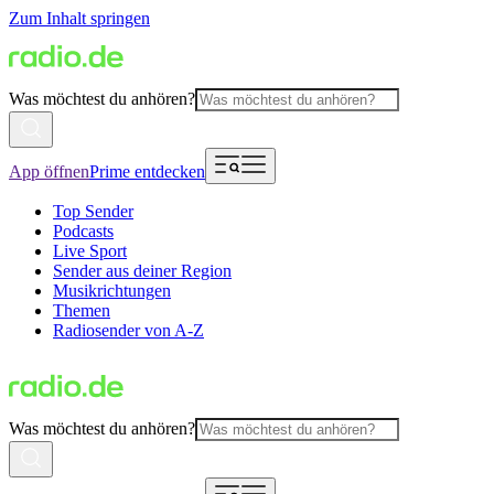
Zum Inhalt springen
Was möchtest du anhören?
App öffnen
Prime entdecken
Top Sender
Podcasts
Live Sport
Sender aus deiner Region
Musikrichtungen
Themen
Radiosender von A-Z
Was möchtest du anhören?