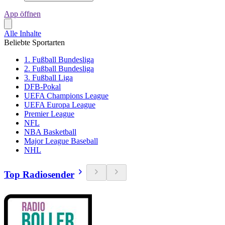
App öffnen
Alle Inhalte
Beliebte Sportarten
1. Fußball Bundesliga
2. Fußball Bundesliga
3. Fußball Liga
DFB-Pokal
UEFA Champions League
UEFA Europa League
Premier League
NFL
NBA Basketball
Major League Baseball
NHL
Top Radiosender