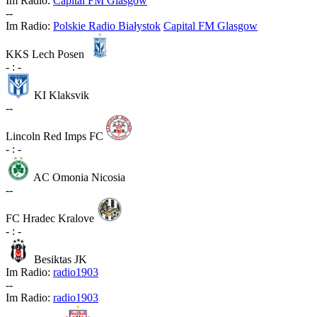
Im Radio:
Capital FM Glasgow
-
-
Im Radio:
Polskie Radio Białystok
Capital FM Glasgow
KKS Lech Posen
-
:
-
KI Klaksvik
-
-
Lincoln Red Imps FC
-
:
-
AC Omonia Nicosia
-
-
FC Hradec Kralove
-
:
-
Besiktas JK
Im Radio:
radio1903
-
-
Im Radio:
radio1903