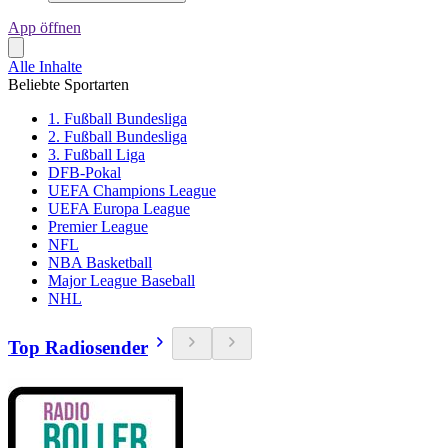
App öffnen
Alle Inhalte
Beliebte Sportarten
1. Fußball Bundesliga
2. Fußball Bundesliga
3. Fußball Liga
DFB-Pokal
UEFA Champions League
UEFA Europa League
Premier League
NFL
NBA Basketball
Major League Baseball
NHL
Top Radiosender