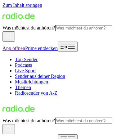
Zum Inhalt springen
Was möchtest du anhören?
App öffnen
Prime entdecken
Top Sender
Podcasts
Live Sport
Sender aus deiner Region
Musikrichtungen
Themen
Radiosender von A-Z
Was möchtest du anhören?