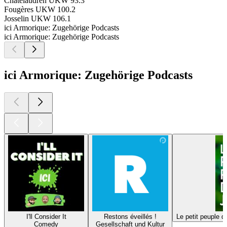
Châtelaudren
UKW 93.3
Fougères
UKW 100.2
Josselin
UKW 106.1
ici Armorique: Zugehörige Podcasts
ici Armorique: Zugehörige Podcasts
ici Armorique: Zugehörige Podcasts
I'll Consider It
Restons éveillés !
Le petit peuple d
Comedy
Gesellschaft und Kultur