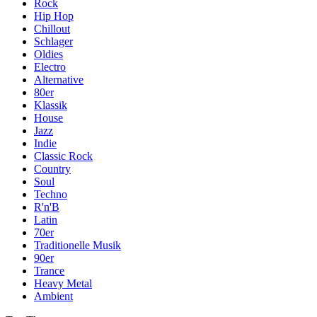
Rock
Hip Hop
Chillout
Schlager
Oldies
Electro
Alternative
80er
Klassik
House
Jazz
Indie
Classic Rock
Country
Soul
Techno
R'n'B
Latin
70er
Traditionelle Musik
90er
Trance
Heavy Metal
Ambient