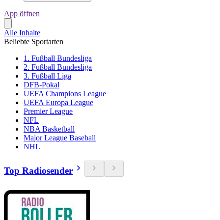
App öffnen
Alle Inhalte
Beliebte Sportarten
1. Fußball Bundesliga
2. Fußball Bundesliga
3. Fußball Liga
DFB-Pokal
UEFA Champions League
UEFA Europa League
Premier League
NFL
NBA Basketball
Major League Baseball
NHL
Top Radiosender