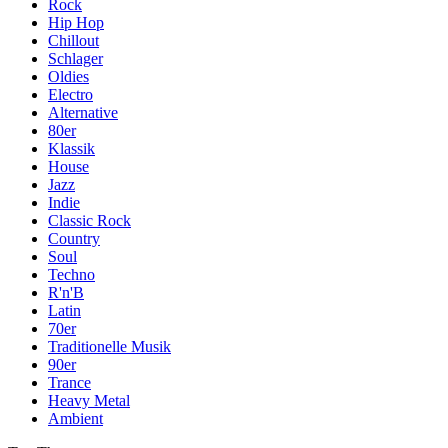
Rock
Hip Hop
Chillout
Schlager
Oldies
Electro
Alternative
80er
Klassik
House
Jazz
Indie
Classic Rock
Country
Soul
Techno
R'n'B
Latin
70er
Traditionelle Musik
90er
Trance
Heavy Metal
Ambient