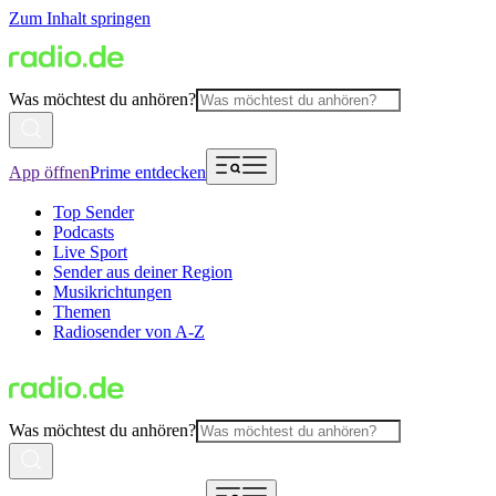
Zum Inhalt springen
Was möchtest du anhören?
App öffnen
Prime entdecken
Top Sender
Podcasts
Live Sport
Sender aus deiner Region
Musikrichtungen
Themen
Radiosender von A-Z
Was möchtest du anhören?