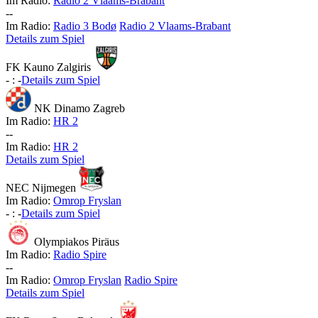
Im Radio:
Radio 2 Vlaams-Brabant
-
-
Im Radio:
Radio 3 Bodø
Radio 2 Vlaams-Brabant
Details zum Spiel
FK Kauno Zalgiris
-
:
-
Details zum Spiel
NK Dinamo Zagreb
Im Radio:
HR 2
-
-
Im Radio:
HR 2
Details zum Spiel
NEC Nijmegen
Im Radio:
Omrop Fryslan
-
:
-
Details zum Spiel
Olympiakos Piräus
Im Radio:
Radio Spire
-
-
Im Radio:
Omrop Fryslan
Radio Spire
Details zum Spiel