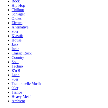
Rock
Hip Hop
Chillout
Schlager
Oldies
Electro
Alternative
80er
Klassik
House
Jazz
Indie
Classic Rock
Country
Soul
Techno
R'n'B
Latin
70er
Traditionelle Musik
90er
Trance
Heavy Metal
Ambient