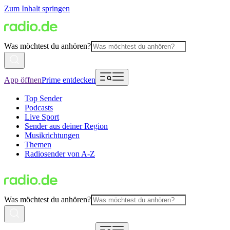
Zum Inhalt springen
Was möchtest du anhören?
App öffnen
Prime entdecken
Top Sender
Podcasts
Live Sport
Sender aus deiner Region
Musikrichtungen
Themen
Radiosender von A-Z
Was möchtest du anhören?