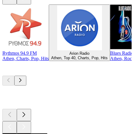
Rythmos 94.9 FM
Blues Radio
Arion Radio
Athen, Top 40, Charts, Pop, Hits
Athen, Charts, Pop, Hits
Athen, Rock,
Top
Podcasts
Top
Podcasts
Top
Podcasts