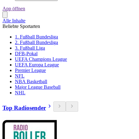
App öffnen
Alle Inhalte
Beliebte Sportarten
1. Fußball Bundesliga
2. Fußball Bundesliga
3. Fußball Liga
DFB-Pokal
UEFA Champions League
UEFA Europa League
Premier League
NFL
NBA Basketball
Major League Baseball
NHL
Top Radiosender