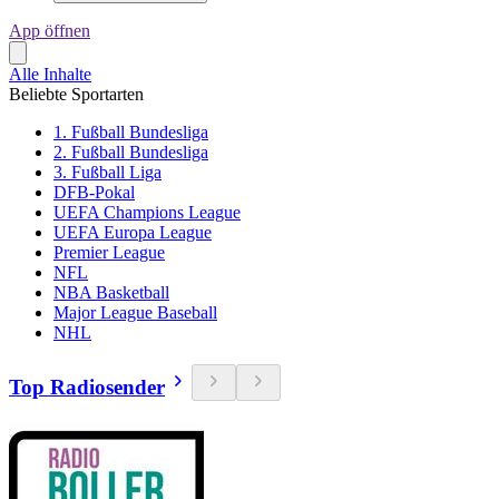
App öffnen
Alle Inhalte
Beliebte Sportarten
1. Fußball Bundesliga
2. Fußball Bundesliga
3. Fußball Liga
DFB-Pokal
UEFA Champions League
UEFA Europa League
Premier League
NFL
NBA Basketball
Major League Baseball
NHL
Top Radiosender