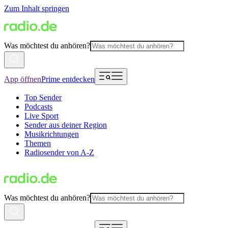
Zum Inhalt springen
Was möchtest du anhören?
App öffnen
Prime entdecken
Top Sender
Podcasts
Live Sport
Sender aus deiner Region
Musikrichtungen
Themen
Radiosender von A-Z
Was möchtest du anhören?