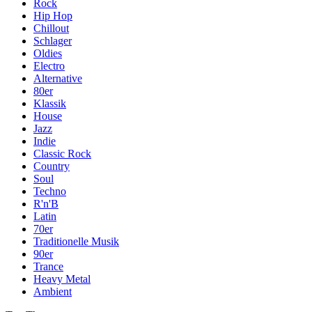
Rock
Hip Hop
Chillout
Schlager
Oldies
Electro
Alternative
80er
Klassik
House
Jazz
Indie
Classic Rock
Country
Soul
Techno
R'n'B
Latin
70er
Traditionelle Musik
90er
Trance
Heavy Metal
Ambient