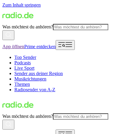
Zum Inhalt springen
Was möchtest du anhören?
App öffnen
Prime entdecken
Top Sender
Podcasts
Live Sport
Sender aus deiner Region
Musikrichtungen
Themen
Radiosender von A-Z
Was möchtest du anhören?