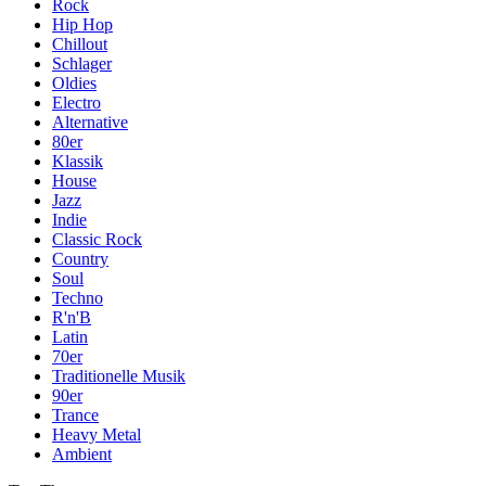
Rock
Hip Hop
Chillout
Schlager
Oldies
Electro
Alternative
80er
Klassik
House
Jazz
Indie
Classic Rock
Country
Soul
Techno
R'n'B
Latin
70er
Traditionelle Musik
90er
Trance
Heavy Metal
Ambient