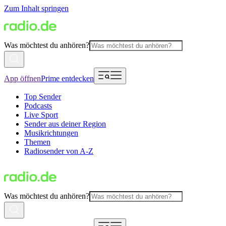
Zum Inhalt springen
Was möchtest du anhören?
App öffnen
Prime entdecken
Top Sender
Podcasts
Live Sport
Sender aus deiner Region
Musikrichtungen
Themen
Radiosender von A-Z
Was möchtest du anhören?