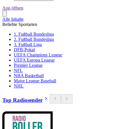
App öffnen
Alle Inhalte
Beliebte Sportarten
1. Fußball Bundesliga
2. Fußball Bundesliga
3. Fußball Liga
DFB-Pokal
UEFA Champions League
UEFA Europa League
Premier League
NFL
NBA Basketball
Major League Baseball
NHL
Top Radiosender