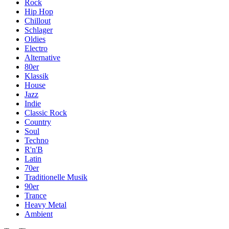
Rock
Hip Hop
Chillout
Schlager
Oldies
Electro
Alternative
80er
Klassik
House
Jazz
Indie
Classic Rock
Country
Soul
Techno
R'n'B
Latin
70er
Traditionelle Musik
90er
Trance
Heavy Metal
Ambient