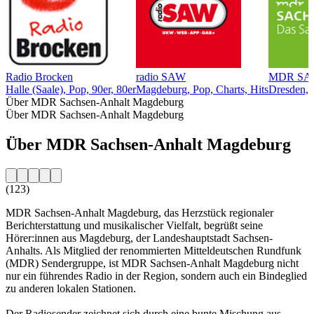
Radio Brocken
radio SAW
MDR SAC
Halle (Saale), Pop, 90er, 80er
Magdeburg, Pop, Charts, Hits
Dresden, 
Über MDR Sachsen-Anhalt Magdeburg
Über MDR Sachsen-Anhalt Magdeburg
Über MDR Sachsen-Anhalt Magdeburg
(123)
MDR Sachsen-Anhalt Magdeburg, das Herzstück regionaler
Berichterstattung und musikalischer Vielfalt, begrüßt seine
Hörer:innen aus Magdeburg, der Landeshauptstadt Sachsen-
Anhalts. Als Mitglied der renommierten Mitteldeutschen Rundfunk
(MDR) Sendergruppe, ist MDR Sachsen-Anhalt Magdeburg nicht
nur ein führendes Radio in der Region, sondern auch ein Bindeglied
zu anderen lokalen Stationen.
Der Radiosender zeichnet sich durch eine bunte Mischung aus