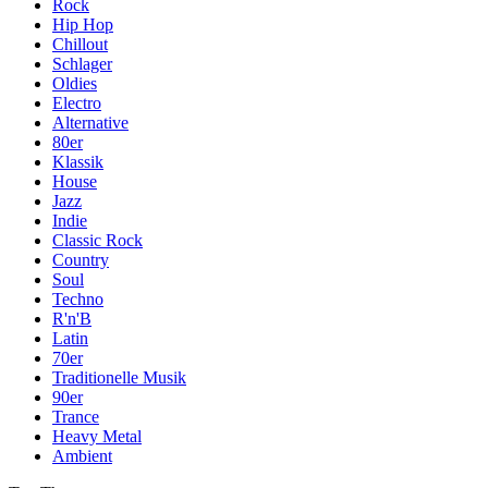
Rock
Hip Hop
Chillout
Schlager
Oldies
Electro
Alternative
80er
Klassik
House
Jazz
Indie
Classic Rock
Country
Soul
Techno
R'n'B
Latin
70er
Traditionelle Musik
90er
Trance
Heavy Metal
Ambient