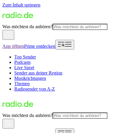
Zum Inhalt springen
Was möchtest du anhören?
App öffnen
Prime entdecken
Top Sender
Podcasts
Live Sport
Sender aus deiner Region
Musikrichtungen
Themen
Radiosender von A-Z
Was möchtest du anhören?