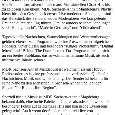
Musik und informativen Inhalten aus. Von aktuellen Chart-Hits bis
zu zeitlosen Klassikern, MDR Sachsen-Anhalt Magdeburg's Playlist
bietet für jeden Geschmack etwas. Live moderierte Sendungen sind
das Herzstück des Senders, wobei Moderatoren wie kompetente
Freunde durch den Tag führen. Drei besonders beliebte Sendungen
sind "Handgemacht", "Made in Germany" und "Oldieabend".
Tagesaktuelle Nachrichten, Staumeldungen und Wettervorhersagen
gehören ebenso zum Programm wie eine Auswahl an erfolgreichen
Podcasts. Unter diesen ragt besonders "Kluges Proberaum", "Digital
leben" und "Behind The Date" heraus. Das Programm richtet sich
an ein breites Publikum, das sowohl unterhaltsame Musik als auch
informative Inhalte schätzt.
MDR Sachsen-Anhalt Magdeburg ist weit mehr als ein Hobby-
Radiosender; es ist eine professionelle und verlässliche Quelle für
Nachrichten, Musik und Unterhaltung. Der Sender ist bekannt für
seine Nähe zu den Menschen in Sachsen-Anhalt und lebt den
Slogan "Ihr Radio - Ihre Region".
Speziell für die Musik ist MDR Sachsen-Anhalt Magdeburg
bekannt dafür, eine breite Palette an Genres abzudecken, wobei ein
besonderer Fokus auf zeitgemäße Hits und klassische Evergreens
gelegt wird. Auch wenn der Sender nicht direkt live von