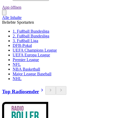
App öffnen
Alle Inhalte
Beliebte Sportarten
1. Fußball Bundesliga
2. Fußball Bundesliga
3. Fußball Liga
DFB-Pokal
UEFA Champions League
UEFA Europa League
Premier League
NFL
NBA Basketball
Major League Baseball
NHL
Top Radiosender