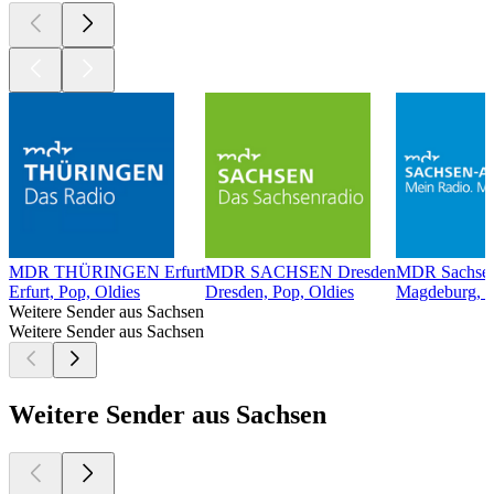
MDR THÜRINGEN Erfurt
MDR SACHSEN Dresden
MDR Sachsen
Erfurt, Pop, Oldies
Dresden, Pop, Oldies
Magdeburg, 80
Weitere Sender aus Sachsen
Weitere Sender aus Sachsen
Weitere Sender aus Sachsen