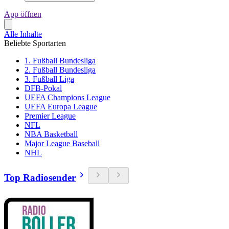
App öffnen
Alle Inhalte
Beliebte Sportarten
1. Fußball Bundesliga
2. Fußball Bundesliga
3. Fußball Liga
DFB-Pokal
UEFA Champions League
UEFA Europa League
Premier League
NFL
NBA Basketball
Major League Baseball
NHL
Top Radiosender