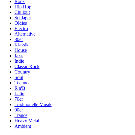
Rock
Hip Hop
Chillout
Schlager
Oldies
Electro
Alternative
80er
Klassik
House
Jazz
Indie
Classic Rock
Country
Soul
Techno
R'n'B
Latin
70er
Traditionelle Musik
90er
Trance
Heavy Metal
Ambient