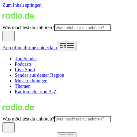
Zum Inhalt springen
Was möchtest du anhören?
App öffnen
Prime entdecken
Top Sender
Podcasts
Live Sport
Sender aus deiner Region
Musikrichtungen
Themen
Radiosender von A-Z
Was möchtest du anhören?