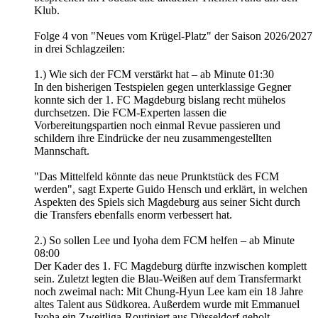
Klub.
Folge 4 von "Neues vom Krügel-Platz" der Saison 2026/2027
in drei Schlagzeilen:
1.) Wie sich der FCM verstärkt hat – ab Minute 01:30
In den bisherigen Testspielen gegen unterklassige Gegner
konnte sich der 1. FC Magdeburg bislang recht mühelos
durchsetzen. Die FCM-Experten lassen die
Vorbereitungspartien noch einmal Revue passieren und
schildern ihre Eindrücke der neu zusammengestellten
Mannschaft.
"Das Mittelfeld könnte das neue Prunktstück des FCM
werden", sagt Experte Guido Hensch und erklärt, in welchen
Aspekten des Spiels sich Magdeburg aus seiner Sicht durch
die Transfers ebenfalls enorm verbessert hat.
2.) So sollen Lee und Iyoha dem FCM helfen – ab Minute
08:00
Der Kader des 1. FC Magdeburg dürfte inzwischen komplett
sein. Zuletzt legten die Blau-Weißen auf dem Transfermarkt
noch zweimal nach: Mit Chung-Hyun Lee kam ein 18 Jahre
altes Talent aus Südkorea. Außerdem wurde mit Emmanuel
Iyoha ein Zweitliga-Routiniert aus Düsseldorf geholt.