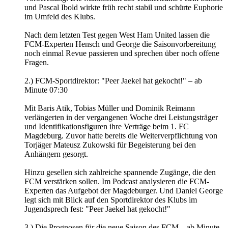
und Pascal Ibold wirkte früh recht stabil und schürte Euphorie
im Umfeld des Klubs.
Nach dem letzten Test gegen West Ham United lassen die
FCM-Experten Hensch und George die Saisonvorbereitung
noch einmal Revue passieren und sprechen über noch offene
Fragen.
2.) FCM-Sportdirektor: "Peer Jaekel hat gekocht!" – ab
Minute 07:30
Mit Baris Atik, Tobias Müller und Dominik Reimann
verlängerten in der vergangenen Woche drei Leistungsträger
und Identifikationsfiguren ihre Verträge beim 1. FC
Magdeburg. Zuvor hatte bereits die Weiterverpflichtung von
Torjäger Mateusz Zukowski für Begeisterung bei den
Anhängern gesorgt.
Hinzu gesellen sich zahlreiche spannende Zugänge, die den
FCM verstärken sollen. Im Podcast analysieren die FCM-
Experten das Aufgebot der Magdeburger. Und Daniel George
legt sich mit Blick auf den Sportdirektor des Klubs im
Jugendsprech fest: "Peer Jaekel hat gekocht!"
3.) Die Prognosen für die neue Saison des FCM – ab Minute