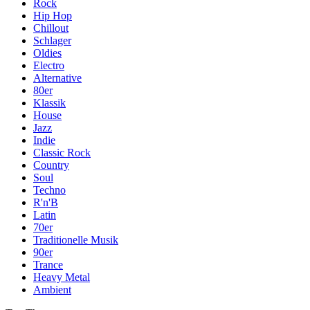
Rock
Hip Hop
Chillout
Schlager
Oldies
Electro
Alternative
80er
Klassik
House
Jazz
Indie
Classic Rock
Country
Soul
Techno
R'n'B
Latin
70er
Traditionelle Musik
90er
Trance
Heavy Metal
Ambient