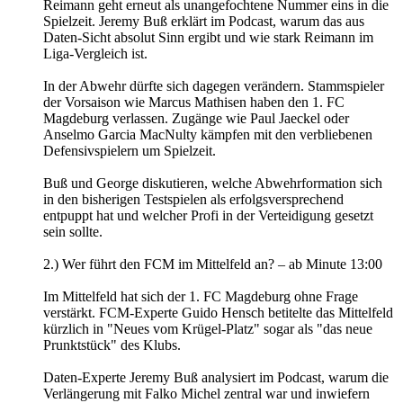
Reimann geht erneut als unangefochtene Nummer eins in die
Spielzeit. Jeremy Buß erklärt im Podcast, warum das aus
Daten-Sicht absolut Sinn ergibt und wie stark Reimann im
Liga-Vergleich ist.
In der Abwehr dürfte sich dagegen verändern. Stammspieler
der Vorsaison wie Marcus Mathisen haben den 1. FC
Magdeburg verlassen. Zugänge wie Paul Jaeckel oder
Anselmo Garcia MacNulty kämpfen mit den verbliebenen
Defensivspielern um Spielzeit.
Buß und George diskutieren, welche Abwehrformation sich
in den bisherigen Testspielen als erfolgsversprechend
entpuppt hat und welcher Profi in der Verteidigung gesetzt
sein sollte.
2.) Wer führt den FCM im Mittelfeld an? – ab Minute 13:00
Im Mittelfeld hat sich der 1. FC Magdeburg ohne Frage
verstärkt. FCM-Experte Guido Hensch betitelte das Mittelfeld
kürzlich in "Neues vom Krügel-Platz" sogar als "das neue
Prunktstück" des Klubs.
Daten-Experte Jeremy Buß analysiert im Podcast, warum die
Verlängerung mit Falko Michel zentral war und inwiefern