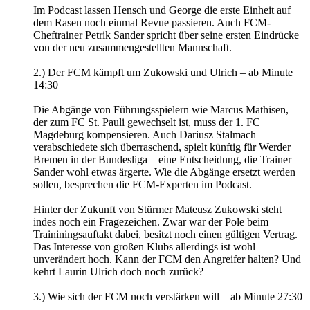
Im Podcast lassen Hensch und George die erste Einheit auf
dem Rasen noch einmal Revue passieren. Auch FCM-
Cheftrainer Petrik Sander spricht über seine ersten Eindrücke
von der neu zusammengestellten Mannschaft.
2.) Der FCM kämpft um Zukowski und Ulrich – ab Minute
14:30
Die Abgänge von Führungsspielern wie Marcus Mathisen,
der zum FC St. Pauli gewechselt ist, muss der 1. FC
Magdeburg kompensieren. Auch Dariusz Stalmach
verabschiedete sich überraschend, spielt künftig für Werder
Bremen in der Bundesliga – eine Entscheidung, die Trainer
Sander wohl etwas ärgerte. Wie die Abgänge ersetzt werden
sollen, besprechen die FCM-Experten im Podcast.
Hinter der Zukunft von Stürmer Mateusz Zukowski steht
indes noch ein Fragezeichen. Zwar war der Pole beim
Traininingsauftakt dabei, besitzt noch einen gültigen Vertrag.
Das Interesse von großen Klubs allerdings ist wohl
unverändert hoch. Kann der FCM den Angreifer halten? Und
kehrt Laurin Ulrich doch noch zurück?
3.) Wie sich der FCM noch verstärken will – ab Minute 27:30