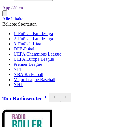
App öffnen
Alle Inhalte
Beliebte Sportarten
1. Fußball Bundesliga
2. Fußball Bundesliga
3. Fußball Liga
DFB-Pokal
UEFA Champions League
UEFA Europa League
Premier League
NFL
NBA Basketball
Major League Baseball
NHL
Top Radiosender