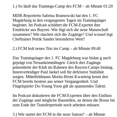
1.) So läuft das Trainings-Camp des FCM – ab Minute 01:20
MDR-Reporterin Sabrina Bramowski hat den 1. FC
Magdeburg in den vergangenen Tagen im Trainingslager
begleitet. Im Podcast schildert die FCM-Expertin ihre
Eindrücke aus Bayern. Wie fügt sich die neue Mannschaft
zusammen? Wie machen sich die Zugänge? Und worauf legt
Cheftrainer Petrik Sander besonderen Wert?
2.) FCM holt neues Trio ins Camp – ab Minute 09:40
Das Trainingslager des 1. FC Magdeburg war bislan g auch
geprägt von Neuankömmlingen: Gleich drei Zugänge
präsentierte der Klub im Rahmen des Bayern-Camps bislang.
Innenverteidiger Paul Jaekel soll für defensive Stabilität
sorgen. Mittelfeldmann Moritz-Broni Kwarteng kennt den
FCM bereits bestens aus seiner Vergangenheit. Und
Flügelspieler Do-Young Yoon gilt als spannendes Talent.
Im Podcast diskutieren die FCM-Experten über den Einfluss
der Zugänge und mögliche Baustellen, an denen die Bosse bis
zum Ende der Transferperiode noch arbeiten müssen.
3.) Wie startet der FCM in die neue Saison? – ab Minute