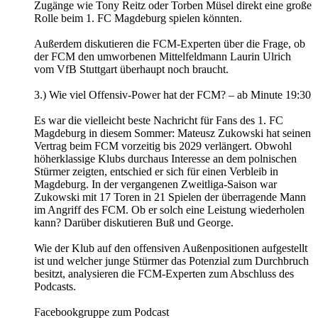
Zugänge wie Tony Reitz oder Torben Müsel direkt eine große
Rolle beim 1. FC Magdeburg spielen könnten.
Außerdem diskutieren die FCM-Experten über die Frage, ob
der FCM den umworbenen Mittelfeldmann Laurin Ulrich
vom VfB Stuttgart überhaupt noch braucht.
3.) Wie viel Offensiv-Power hat der FCM? – ab Minute 19:30
Es war die vielleicht beste Nachricht für Fans des 1. FC
Magdeburg in diesem Sommer: Mateusz Zukowski hat seinen
Vertrag beim FCM vorzeitig bis 2029 verlängert. Obwohl
höherklassige Klubs durchaus Interesse an dem polnischen
Stürmer zeigten, entschied er sich für einen Verbleib in
Magdeburg. In der vergangenen Zweitliga-Saison war
Zukowski mit 17 Toren in 21 Spielen der überragende Mann
im Angriff des FCM. Ob er solch eine Leistung wiederholen
kann? Darüber diskutieren Buß und George.
Wie der Klub auf den offensiven Außenpositionen aufgestellt
ist und welcher junge Stürmer das Potenzial zum Durchbruch
besitzt, analysieren die FCM-Experten zum Abschluss des
Podcasts.
Facebookgruppe zum Podcast