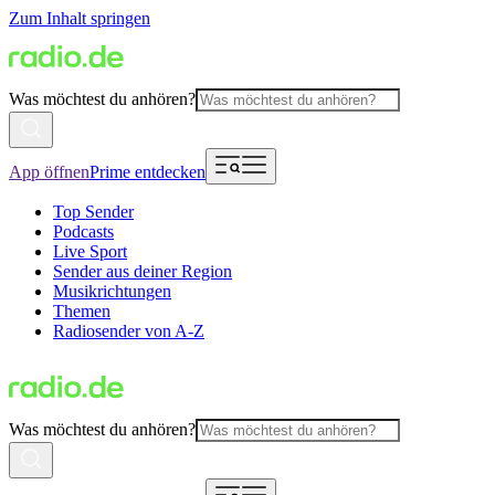
Zum Inhalt springen
Was möchtest du anhören?
App öffnen
Prime entdecken
Top Sender
Podcasts
Live Sport
Sender aus deiner Region
Musikrichtungen
Themen
Radiosender von A-Z
Was möchtest du anhören?