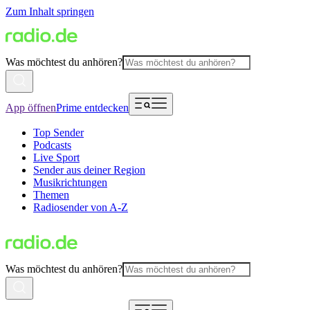
Zum Inhalt springen
Was möchtest du anhören?
App öffnen
Prime entdecken
Top Sender
Podcasts
Live Sport
Sender aus deiner Region
Musikrichtungen
Themen
Radiosender von A-Z
Was möchtest du anhören?