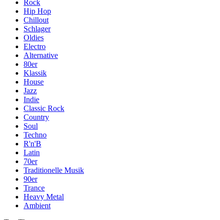
Rock
Hip Hop
Chillout
Schlager
Oldies
Electro
Alternative
80er
Klassik
House
Jazz
Indie
Classic Rock
Country
Soul
Techno
R'n'B
Latin
70er
Traditionelle Musik
90er
Trance
Heavy Metal
Ambient