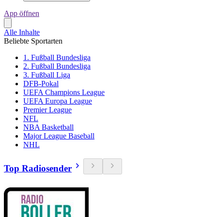
App öffnen
Alle Inhalte
Beliebte Sportarten
1. Fußball Bundesliga
2. Fußball Bundesliga
3. Fußball Liga
DFB-Pokal
UEFA Champions League
UEFA Europa League
Premier League
NFL
NBA Basketball
Major League Baseball
NHL
Top Radiosender