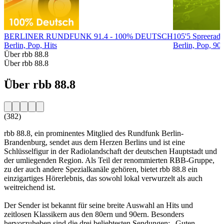
BERLINER RUNDFUNK 91.4 - 100% DEUTSCH
105'5 Spreeradi
Berlin, Pop, Hits
Berlin, Pop, 90e
Über rbb 88.8
Über rbb 88.8
Über rbb 88.8
(382)
rbb 88.8, ein prominentes Mitglied des Rundfunk Berlin-
Brandenburg, sendet aus dem Herzen Berlins und ist eine
Schlüsselfigur in der Radiolandschaft der deutschen Hauptstadt und
der umliegenden Region. Als Teil der renommierten RBB-Gruppe,
zu der auch andere Spezialkanäle gehören, bietet rbb 88.8 ein
einzigartiges Hörerlebnis, das sowohl lokal verwurzelt als auch
weitreichend ist.
Der Sender ist bekannt für seine breite Auswahl an Hits und
zeitlosen Klassikern aus den 80ern und 90ern. Besonders
hervorzuheben sind die drei beliebtesten Sendungen: „Guten