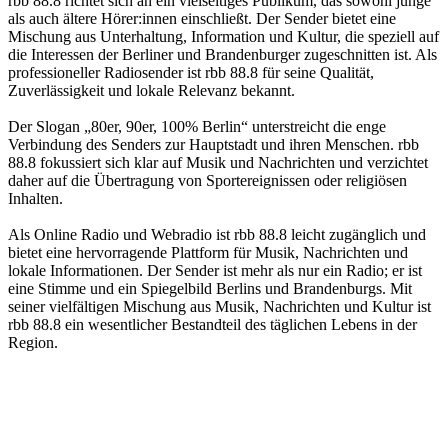
rbb 88.8 richtet sich an ein vielseitiges Publikum, das sowohl junge
als auch ältere Hörer:innen einschließt. Der Sender bietet eine
Mischung aus Unterhaltung, Information und Kultur, die speziell auf
die Interessen der Berliner und Brandenburger zugeschnitten ist. Als
professioneller Radiosender ist rbb 88.8 für seine Qualität,
Zuverlässigkeit und lokale Relevanz bekannt.
Der Slogan „80er, 90er, 100% Berlin“ unterstreicht die enge
Verbindung des Senders zur Hauptstadt und ihren Menschen. rbb
88.8 fokussiert sich klar auf Musik und Nachrichten und verzichtet
daher auf die Übertragung von Sportereignissen oder religiösen
Inhalten.
Als Online Radio und Webradio ist rbb 88.8 leicht zugänglich und
bietet eine hervorragende Plattform für Musik, Nachrichten und
lokale Informationen. Der Sender ist mehr als nur ein Radio; er ist
eine Stimme und ein Spiegelbild Berlins und Brandenburgs. Mit
seiner vielfältigen Mischung aus Musik, Nachrichten und Kultur ist
rbb 88.8 ein wesentlicher Bestandteil des täglichen Lebens in der
Region.
Sender-Website