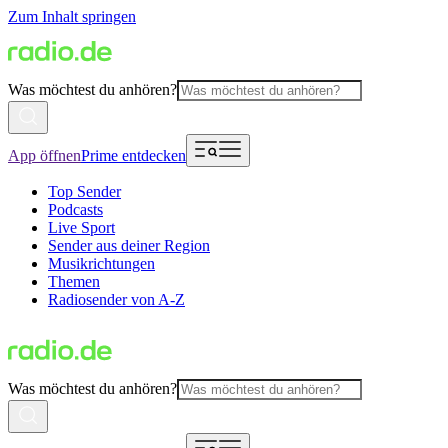
Zum Inhalt springen
Was möchtest du anhören?
App öffnen
Prime entdecken
Top Sender
Podcasts
Live Sport
Sender aus deiner Region
Musikrichtungen
Themen
Radiosender von A-Z
Was möchtest du anhören?