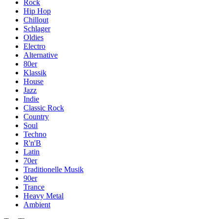
Rock
Hip Hop
Chillout
Schlager
Oldies
Electro
Alternative
80er
Klassik
House
Jazz
Indie
Classic Rock
Country
Soul
Techno
R'n'B
Latin
70er
Traditionelle Musik
90er
Trance
Heavy Metal
Ambient