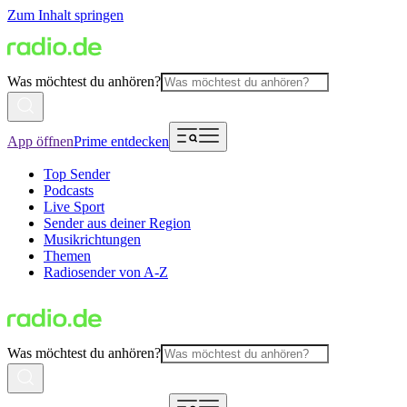
Zum Inhalt springen
Was möchtest du anhören?
App öffnen
Prime entdecken
Top Sender
Podcasts
Live Sport
Sender aus deiner Region
Musikrichtungen
Themen
Radiosender von A-Z
Was möchtest du anhören?