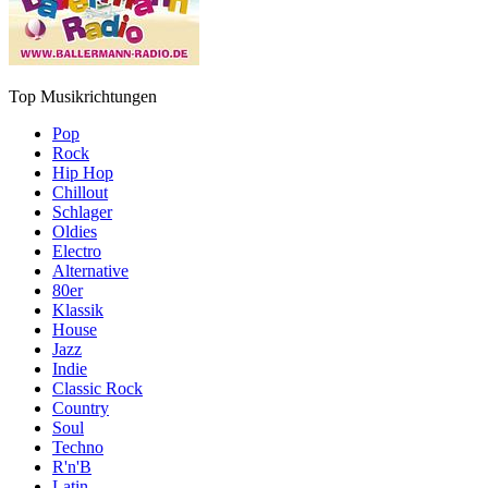
Top Musikrichtungen
Pop
Rock
Hip Hop
Chillout
Schlager
Oldies
Electro
Alternative
80er
Klassik
House
Jazz
Indie
Classic Rock
Country
Soul
Techno
R'n'B
Latin