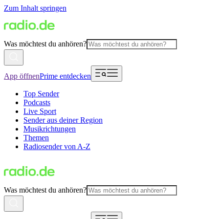
Zum Inhalt springen
Was möchtest du anhören?
App öffnen
Prime entdecken
Top Sender
Podcasts
Live Sport
Sender aus deiner Region
Musikrichtungen
Themen
Radiosender von A-Z
Was möchtest du anhören?