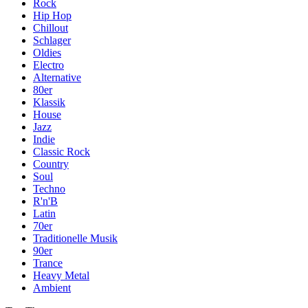
Rock
Hip Hop
Chillout
Schlager
Oldies
Electro
Alternative
80er
Klassik
House
Jazz
Indie
Classic Rock
Country
Soul
Techno
R'n'B
Latin
70er
Traditionelle Musik
90er
Trance
Heavy Metal
Ambient