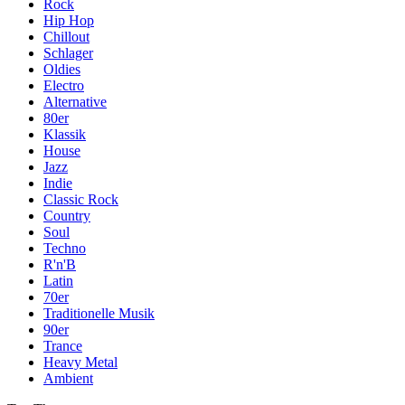
Rock
Hip Hop
Chillout
Schlager
Oldies
Electro
Alternative
80er
Klassik
House
Jazz
Indie
Classic Rock
Country
Soul
Techno
R'n'B
Latin
70er
Traditionelle Musik
90er
Trance
Heavy Metal
Ambient