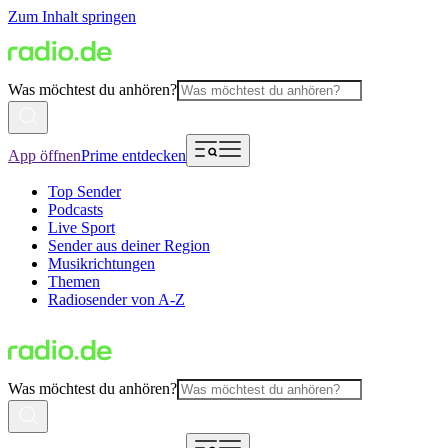
Zum Inhalt springen
Was möchtest du anhören?
App öffnen
Prime entdecken
Top Sender
Podcasts
Live Sport
Sender aus deiner Region
Musikrichtungen
Themen
Radiosender von A-Z
Was möchtest du anhören?