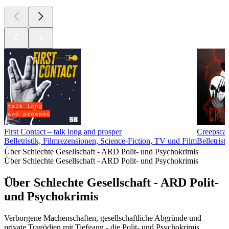
First Contact – talk long and prosper
Creepscas
Belletristik, Filmrezensionen, Science-Fiction, TV und Film
Belletrist
Über Schlechte Gesellschaft - ARD Polit- und Psychokrimis
Über Schlechte Gesellschaft - ARD Polit- und Psychokrimis
Über Schlechte Gesellschaft - ARD Polit-
und Psychokrimis
Verborgene Machenschaften, gesellschaftliche Abgründe und
private Tragödien mit Tiefgang - die Polit- und Psychokrimis