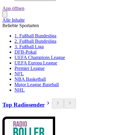
App öffnen
Alle Inhalte
Beliebte Sportarten
1. Fußball Bundesliga
2. Fußball Bundesliga
3. Fußball Liga
DFB-Pokal
UEFA Champions League
UEFA Europa League
Premier League
NFL
NBA Basketball
Major League Baseball
NHL
Top Radiosender