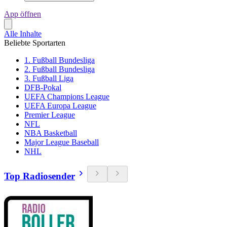
App öffnen
Alle Inhalte
Beliebte Sportarten
1. Fußball Bundesliga
2. Fußball Bundesliga
3. Fußball Liga
DFB-Pokal
UEFA Champions League
UEFA Europa League
Premier League
NFL
NBA Basketball
Major League Baseball
NHL
Top Radiosender