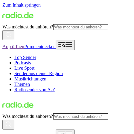
Zum Inhalt springen
Was möchtest du anhören?
App öffnen
Prime entdecken
Top Sender
Podcasts
Live Sport
Sender aus deiner Region
Musikrichtungen
Themen
Radiosender von A-Z
Was möchtest du anhören?