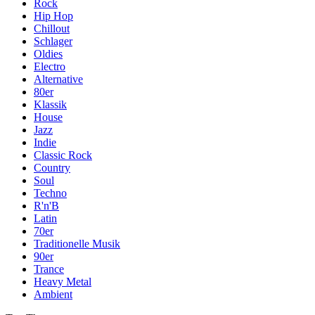
Rock
Hip Hop
Chillout
Schlager
Oldies
Electro
Alternative
80er
Klassik
House
Jazz
Indie
Classic Rock
Country
Soul
Techno
R'n'B
Latin
70er
Traditionelle Musik
90er
Trance
Heavy Metal
Ambient