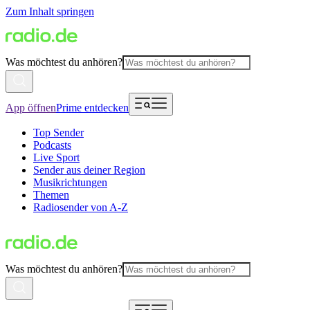
Zum Inhalt springen
Was möchtest du anhören?
App öffnen
Prime entdecken
Top Sender
Podcasts
Live Sport
Sender aus deiner Region
Musikrichtungen
Themen
Radiosender von A-Z
Was möchtest du anhören?