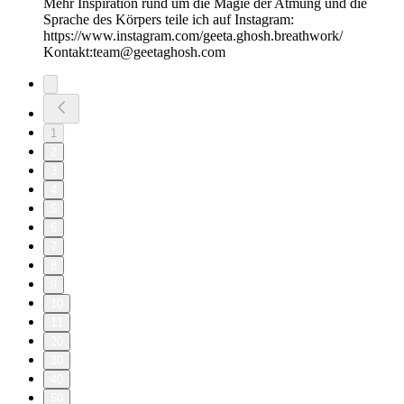
Mehr Inspiration rund um die Magie der Atmung und die
Sprache des Körpers teile ich auf Instagram:
https://www.instagram.com/geeta.ghosh.breathwork/
Kontakt:team@geetaghosh.com
1
2
3
4
5
6
7
8
9
10
11
20
30
40
50