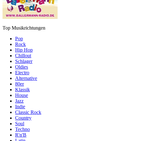
Top Musikrichtungen
Pop
Rock
Hip Hop
Chillout
Schlager
Oldies
Electro
Alternative
80er
Klassik
House
Jazz
Indie
Classic Rock
Country
Soul
Techno
R'n'B
Latin