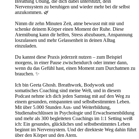
Breathing Übung, die dich dabei unterstützt, dein
Nervensystem zu beruhigen und wieder mehr bei dir selbst
anzukommen. 🌿
Nimm dir zehn Minuten Zeit, atme bewusst mit mir und
schenke deinem Körper einen Moment der Ruhe. Diese
Atemübung kann dir helfen, Stress abzubauen, Anspannung
loszulassen und mehr Gelassenheit in deinen Alltag
einzuladen.
Du kannst diese Praxis jederzeit nutzen – zum Beispiel
morgens, in einer Pause zwischendurch oder immer dann,
wenn du das Gefühl hast, einen Moment zum Durchatmen zu
brauchen. ✨
Ich bin Geeta Ghosh. Breathwork, Bodywork und
somatisches Coaching sind meine Welt, und in diesem
Podcast nehme ich dich jeden Samstag mit auf den Weg zu
einem gesunden, entspannten und selbstbestimmten Leben.
Mit über 5.000 Stunden Aus- und Weiterbildung,
Studienabschlüssen in Psychologie und Erwachsenenbildung
und mehr als 300 begleiteten Coachings im 1:1 Setting weiß
ich: Ein gesundes, glückliches und selbstbestimmtes Leben
beginnt im Nervensystem. Und der direkteste Weg dahin führt
über den Körper und den Atem.