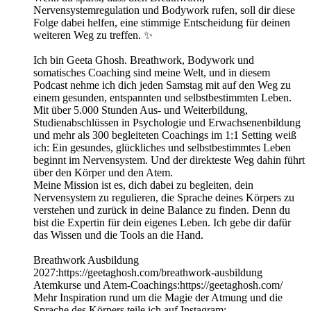
Nervensystemregulation und Bodywork rufen, soll dir diese
Folge dabei helfen, eine stimmige Entscheidung für deinen
weiteren Weg zu treffen. ✨
Ich bin Geeta Ghosh. Breathwork, Bodywork und
somatisches Coaching sind meine Welt, und in diesem
Podcast nehme ich dich jeden Samstag mit auf den Weg zu
einem gesunden, entspannten und selbstbestimmten Leben.
Mit über 5.000 Stunden Aus- und Weiterbildung,
Studienabschlüssen in Psychologie und Erwachsenenbildung
und mehr als 300 begleiteten Coachings im 1:1 Setting weiß
ich: Ein gesundes, glückliches und selbstbestimmtes Leben
beginnt im Nervensystem. Und der direkteste Weg dahin führt
über den Körper und den Atem.
Meine Mission ist es, dich dabei zu begleiten, dein
Nervensystem zu regulieren, die Sprache deines Körpers zu
verstehen und zurück in deine Balance zu finden. Denn du
bist die Expertin für dein eigenes Leben. Ich gebe dir dafür
das Wissen und die Tools an die Hand.
Breathwork Ausbildung
2027:https://geetaghosh.com/breathwork-ausbildung
Atemkurse und Atem-Coachings:https://geetaghosh.com/
Mehr Inspiration rund um die Magie der Atmung und die
Sprache des Körpers teile ich auf Instagram: