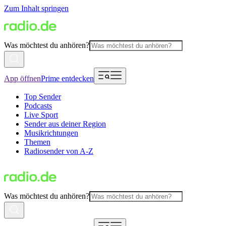
Zum Inhalt springen
Was möchtest du anhören?
App öffnen
Prime entdecken
Top Sender
Podcasts
Live Sport
Sender aus deiner Region
Musikrichtungen
Themen
Radiosender von A-Z
Was möchtest du anhören?