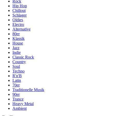
Rock
Hip Hop
Chillout
Schlager
Oldies
Electro
Alternative
80er
Klassik
House
Jazz
Indie
Classic Rock
Country
Soul
Techno
R'n'B
Latin
70er
Traditionelle Musik
90er
Trance
Heavy Metal
Ambient