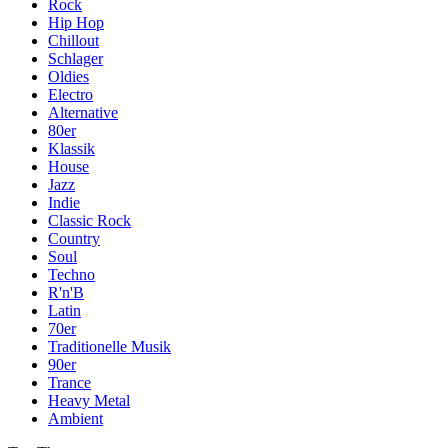
Rock
Hip Hop
Chillout
Schlager
Oldies
Electro
Alternative
80er
Klassik
House
Jazz
Indie
Classic Rock
Country
Soul
Techno
R'n'B
Latin
70er
Traditionelle Musik
90er
Trance
Heavy Metal
Ambient