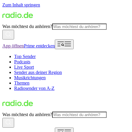
Zum Inhalt springen
Was möchtest du anhören?
App öffnen
Prime entdecken
Top Sender
Podcasts
Live Sport
Sender aus deiner Region
Musikrichtungen
Themen
Radiosender von A-Z
Was möchtest du anhören?