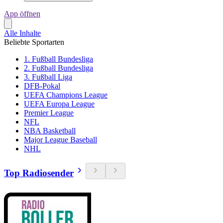
App öffnen
Alle Inhalte
Beliebte Sportarten
1. Fußball Bundesliga
2. Fußball Bundesliga
3. Fußball Liga
DFB-Pokal
UEFA Champions League
UEFA Europa League
Premier League
NFL
NBA Basketball
Major League Baseball
NHL
Top Radiosender