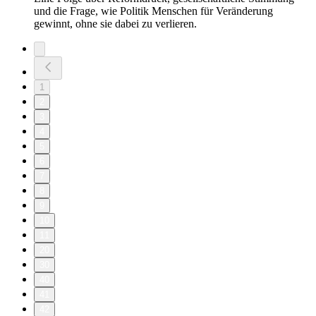
und die Frage, wie Politik Menschen für Veränderung
gewinnt, ohne sie dabei zu verlieren.
1
2
3
4
5
6
7
8
9
10
11
20
30
40
41
42