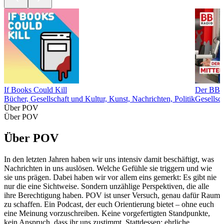
If Books Could Kill
Der BB R
Bücher, Gesellschaft und Kultur, Kunst, Nachrichten, Politik
Gesellsc
Über POV
Über POV
Über POV
In den letzten Jahren haben wir uns intensiv damit beschäftigt, was
Nachrichten in uns auslösen. Welche Gefühle sie triggern und wie
sie uns prägen. Dabei haben wir vor allem eins gemerkt: Es gibt nie
nur die eine Sichtweise. Sondern unzählige Perspektiven, die alle
ihre Berechtigung haben. POV ist unser Versuch, genau dafür Raum
zu schaffen. Ein Podcast, der euch Orientierung bietet – ohne euch
eine Meinung vorzuschreiben. Keine vorgefertigten Standpunkte,
kein Anspruch, dass ihr uns zustimmt. Stattdessen: ehrliche,