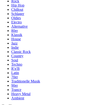
Rock
Hip Hop
Chillout
Schlager
Oldies
Electro
Alternative
80er
Klassik
House
Jazz
Indie
Classic Rock
Country
Soul
Techno
R'n'B
Latin
70er
Traditionelle Musik
90er
Trance
Heavy Metal
Ambient