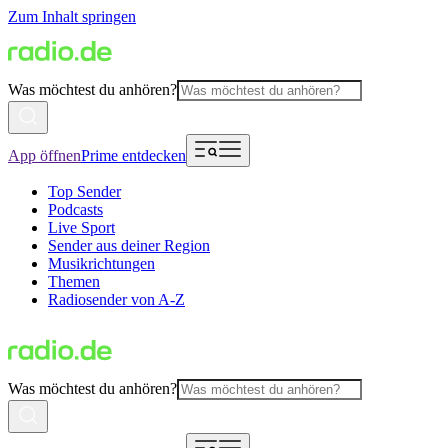
Zum Inhalt springen
Was möchtest du anhören?
App öffnen
Prime entdecken
Top Sender
Podcasts
Live Sport
Sender aus deiner Region
Musikrichtungen
Themen
Radiosender von A-Z
Was möchtest du anhören?