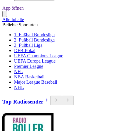
App öffnen
Alle Inhalte
Beliebte Sportarten
1. Fußball Bundesliga
2. Fußball Bundesliga
3. Fußball Liga
DFB-Pokal
UEFA Champions League
UEFA Europa League
Premier League
NFL
NBA Basketball
Major League Baseball
NHL
Top Radiosender