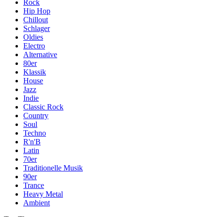
Rock
Hip Hop
Chillout
Schlager
Oldies
Electro
Alternative
80er
Klassik
House
Jazz
Indie
Classic Rock
Country
Soul
Techno
R'n'B
Latin
70er
Traditionelle Musik
90er
Trance
Heavy Metal
Ambient