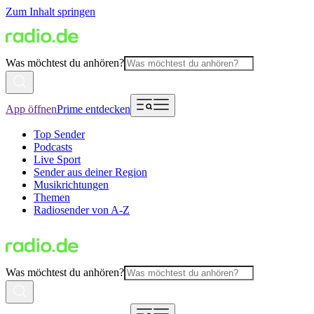
Zum Inhalt springen
Was möchtest du anhören?
App öffnen
Prime entdecken
Top Sender
Podcasts
Live Sport
Sender aus deiner Region
Musikrichtungen
Themen
Radiosender von A-Z
Was möchtest du anhören?