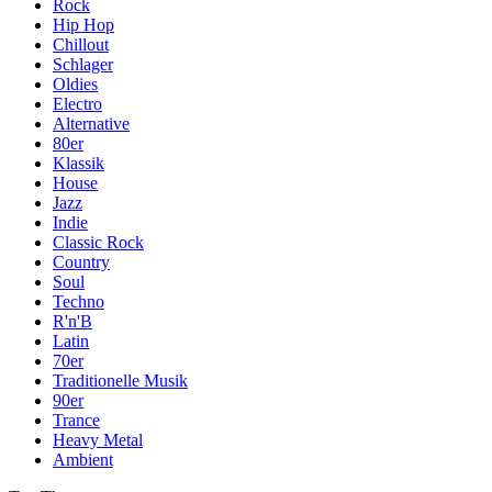
Rock
Hip Hop
Chillout
Schlager
Oldies
Electro
Alternative
80er
Klassik
House
Jazz
Indie
Classic Rock
Country
Soul
Techno
R'n'B
Latin
70er
Traditionelle Musik
90er
Trance
Heavy Metal
Ambient