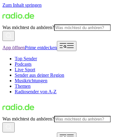
Zum Inhalt springen
Was möchtest du anhören?
App öffnen
Prime entdecken
Top Sender
Podcasts
Live Sport
Sender aus deiner Region
Musikrichtungen
Themen
Radiosender von A-Z
Was möchtest du anhören?