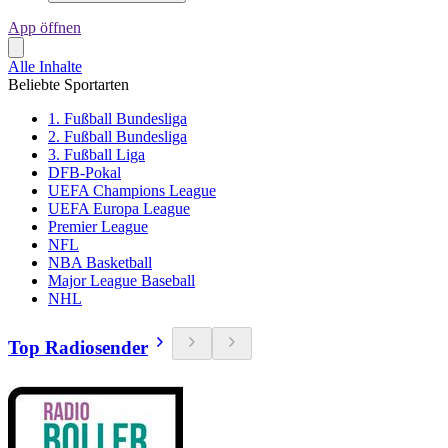
App öffnen
Alle Inhalte
Beliebte Sportarten
1. Fußball Bundesliga
2. Fußball Bundesliga
3. Fußball Liga
DFB-Pokal
UEFA Champions League
UEFA Europa League
Premier League
NFL
NBA Basketball
Major League Baseball
NHL
Top Radiosender