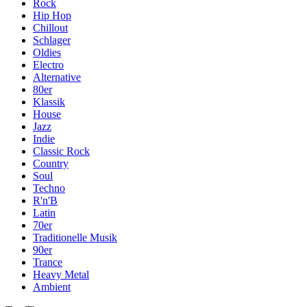
Rock
Hip Hop
Chillout
Schlager
Oldies
Electro
Alternative
80er
Klassik
House
Jazz
Indie
Classic Rock
Country
Soul
Techno
R'n'B
Latin
70er
Traditionelle Musik
90er
Trance
Heavy Metal
Ambient