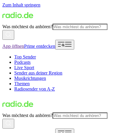
Zum Inhalt springen
Was möchtest du anhören?
App öffnen
Prime entdecken
Top Sender
Podcasts
Live Sport
Sender aus deiner Region
Musikrichtungen
Themen
Radiosender von A-Z
Was möchtest du anhören?