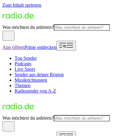
Zum Inhalt springen
Was möchtest du anhören?
App öffnen
Prime entdecken
Top Sender
Podcasts
Live Sport
Sender aus deiner Region
Musikrichtungen
Themen
Radiosender von A-Z
Was möchtest du anhören?