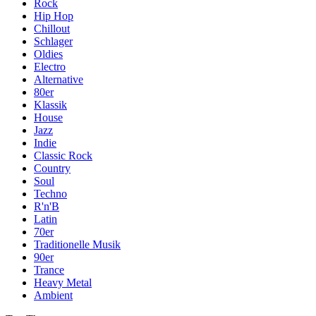
Rock
Hip Hop
Chillout
Schlager
Oldies
Electro
Alternative
80er
Klassik
House
Jazz
Indie
Classic Rock
Country
Soul
Techno
R'n'B
Latin
70er
Traditionelle Musik
90er
Trance
Heavy Metal
Ambient