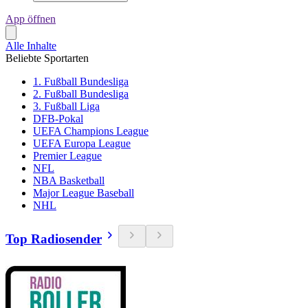
App öffnen
Alle Inhalte
Beliebte Sportarten
1. Fußball Bundesliga
2. Fußball Bundesliga
3. Fußball Liga
DFB-Pokal
UEFA Champions League
UEFA Europa League
Premier League
NFL
NBA Basketball
Major League Baseball
NHL
Top Radiosender