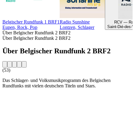
Belgischer Rundfunk 1 BRF1
Radio Sunshine
RCV — Radi
Saint-Dié-des-V
Eupen, Rock, Pop
Lontzen, Schlager
Über Belgischer Rundfunk 2 BRF2
Über Belgischer Rundfunk 2 BRF2
Über Belgischer Rundfunk 2 BRF2
(53)
Das Schlager- und Volksmusikprogramm des Belgischen
Rundfunks mit vielen deutschen Titeln und Stars.
Sender-Website