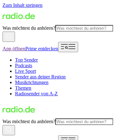
Zum Inhalt springen
Was möchtest du anhören?
App öffnen
Prime entdecken
Top Sender
Podcasts
Live Sport
Sender aus deiner Region
Musikrichtungen
Themen
Radiosender von A-Z
Was möchtest du anhören?