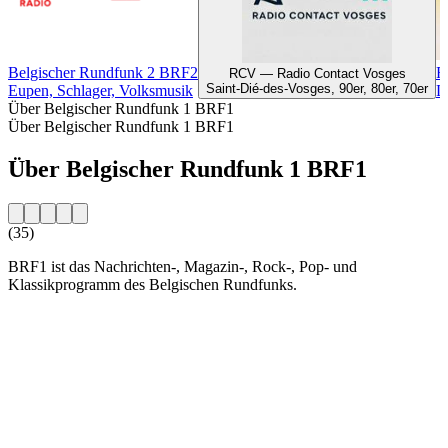
Belgischer Rundfunk 2 BRF2
R
RCV — Radio Contact Vosges
Saint-Dié-des-Vosges, 90er, 80er, 70er
Eupen, Schlager, Volksmusik
L
Über Belgischer Rundfunk 1 BRF1
Über Belgischer Rundfunk 1 BRF1
Über Belgischer Rundfunk 1 BRF1
(35)
BRF1 ist das Nachrichten-, Magazin-, Rock-, Pop- und
Klassikprogramm des Belgischen Rundfunks.
Sender-Website