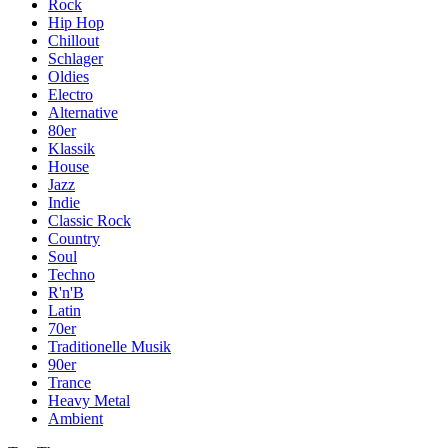
Rock
Hip Hop
Chillout
Schlager
Oldies
Electro
Alternative
80er
Klassik
House
Jazz
Indie
Classic Rock
Country
Soul
Techno
R'n'B
Latin
70er
Traditionelle Musik
90er
Trance
Heavy Metal
Ambient