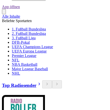
App öffnen
Alle Inhalte
Beliebte Sportarten
1. Fußball Bundesliga
2. Fußball Bundesliga
3. Fußball Liga
DFB-Pokal
UEFA Champions League
UEFA Europa League
Premier League
NFL
NBA Basketball
Major League Baseball
NHL
Top Radiosender